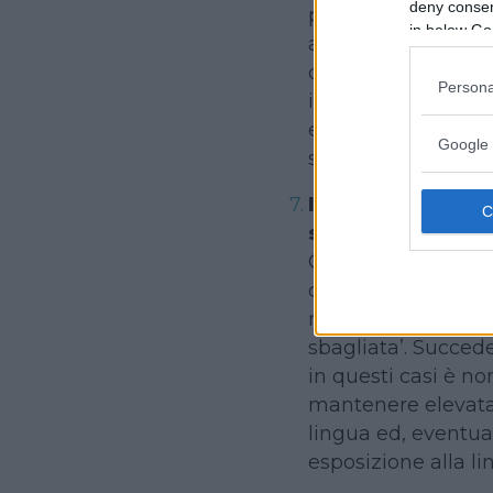
deny consent
più problemi dei c
in below Go
attribuito allo str
due lingue. La cosa
Persona
ignorare i commen
e potenzialità che 
Google 
solo del tempo pe
Il bambino potreb
sbagliata’
Capita spesso che 
con il genitore che
non parlata nel Pae
sbagliata’. Succed
in questi casi è no
mantenere elevata
lingua ed, eventu
esposizione alla li