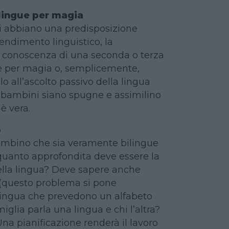
ilingue per magia
 abbiano una predisposizione
endimento linguistico, la
 conoscenza di una seconda o terza
e per magia o, semplicemente,
o all’ascolto passivo della lingua
 i bambini siano spugne e assimilino
è vera.
o
ambino che sia veramente bilingue
quanto approfondita deve essere la
lla lingua? Deve sapere anche
 (questo problema si pone
 lingua che prevedono un alfabeto
miglia parla una lingua e chi l’altra?
na pianificazione renderà il lavoro