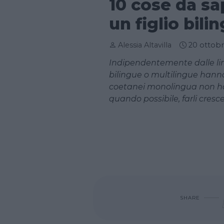
10 cose da sa
un figlio bili
Alessia Altavilla
20 ottob
Indipendentemente dalle lin
bilingue o multilingue hann
coetanei monolingua non ha
quando possibile, farli cresc
SHARE