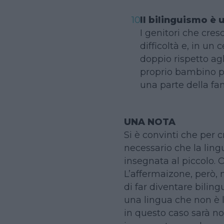
Il bilinguismo è 
I genitori che cres
difficoltà e, in un
doppio rispetto agli
proprio bambino pa
una parte della fa
UNA NOTA
Si è convinti che per 
necessario che la ling
insegnata al piccolo. 
L’affermaizone, però, n
di far diventare bili
una lingua che non è l
in questo caso sarà no