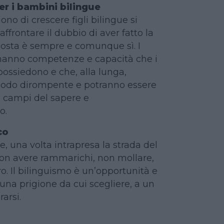
er i bambini bilingue
ono di crescere figli bilingue si
ffrontare il dubbio di aver fatto la
sposta è sempre e comunque sì. I
hanno competenze e capacità che i
possiedono e che, alla lunga,
odo dirompente e potranno essere
si campi del sapere e
o.
co
le, una volta intrapresa la strada del
non avere rammarichi, non mollare,
o. Il bilinguismo è un’opportunità e
una prigione da cui scegliere, a un
rarsi.