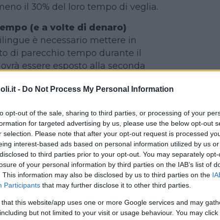
eno il 30% del loro tempo di veglia.
tempo (e a volte di denaro)
bilingue è necessario mettere in
to di parecchio tempo durante il
ovrà essere esposto alla seconda
ta, ascoltata dal genitore. In alcuni
i.it -
Do Not Process My Personal Information
guismo perfetto, potrebbe rendersi
colo investimento economico per
to opt-out of the sale, sharing to third parties, or processing of your per
lo di frequentare corsi specializzati
formation for targeted advertising by us, please use the below opt-out s
rammatica.
r selection. Please note that after your opt-out request is processed y
eing interest-based ads based on personal information utilized by us or
he
disclosed to third parties prior to your opt-out. You may separately opt-
ori che scelgono di crescere figli
losure of your personal information by third parties on the IAB’s list of
isti. Le critiche sono tante e
. This information may also be disclosed by us to third parties on the
IA
Participants
that may further disclose it to other third parties.
gli ambienti più disparati (famiglia,
prattutto se il bambino presenta un
 that this website/app uses one or more Google services and may gath
ficoltà (tarda a parlare, sembra avere
including but not limited to your visit or usage behaviour. You may click 