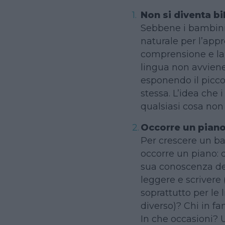
Non si diventa b
Sebbene i bambini
naturale per l’appr
comprensione e la
lingua non avvien
esponendo il piccol
stessa. L’idea che
qualsiasi cosa non 
Occorre un pian
Per crescere un b
occorre un piano: 
sua conoscenza de
leggere e scrivere
soprattutto per le
diverso)? Chi in fa
In che occasioni? U