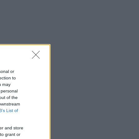
sonal or
ection to
ou may
 personal
out of the
 downstream
B’s List of
er and store
to grant or