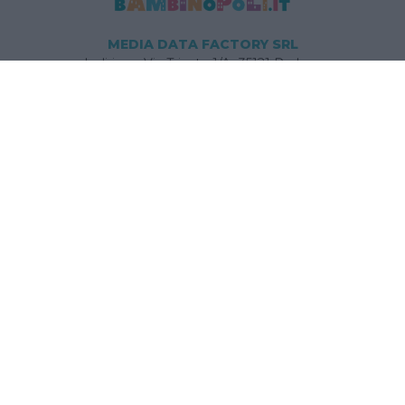
MEDIA DATA FACTORY SRL
Indirizzo: Via Trieste 1/A- 35121 Padova
P.IVA e CF: 09595010969
E-mail:
info@bambinopoli.it
Navigazione
Concepire
Donna
Età Prescolare
Età Scolare
Feste