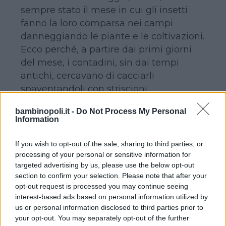
sempre stato il mese in cui gli insetti
fanno la loro comparsa nei campi
danneggiando le piante e le coltivazioni.
Ecco perché, a partire dai primi giorni
del mese, i contadini, sin dai tempi
antichi, cercavano di cacciarli
spaventandoli con striscioni
coloratissimi e figure grottesche,
bambinopoli.it -
Do Not Process My Personal
elementi ancora caratterizzanti
Information
dell’attuale
Kodomo no hi
.
If you wish to opt-out of the sale, sharing to third parties, or
processing of your personal or sensitive information for
RITI E TRADIZIONI
targeted advertising by us, please use the below opt-out
section to confirm your selection. Please note that after your
opt-out request is processed you may continue seeing
Elementi tradizionali utilizzati durante la
interest-based ads based on personal information utilized by
giornata sono le bambole di guerrieri, i
us or personal information disclosed to third parties prior to
kabuto ningyo
, equipaggiate con elmo
your opt-out. You may separately opt-out of the further