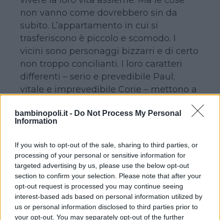
non vanno come dovrebbero sin da
subito. L’appartamento in cui si
trasferiscono è piccolo e scomodo. I
vicini sono personaggi bizzarri e di certo
non troppo concilianti. I loro caratteri
differenti – serio e prevedibile Paul;
vitale e imprevedibile Corie – mettono a
dura prova il loro amore. Riusciranno a
bambinopoli.it -
Do Not Process My Personal
trovare un punto di incontro nella loro
Information
vita e ritrovarsi insieme a piedi nudi nel
parco?
If you wish to opt-out of the sale, sharing to third parties, or
processing of your personal or sensitive information for
targeted advertising by us, please use the below opt-out
IL DIARIO DI BRIDGET JONES
section to confirm your selection. Please note that after your
Di Sharon Maguire
opt-out request is processed you may continue seeing
Con Renée Zellweger, Hugh Grant e
interest-based ads based on personal information utilized by
Colin Firth
us or personal information disclosed to third parties prior to
your opt-out. You may separately opt-out of the further
UK, 2001