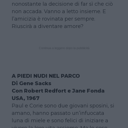
nonostante la decisione di far sì che ciò
non accada. Vanno a letto insieme. E
l’amicizia è rovinata per sempre.
Riuscirà a diventare amore?
Continua a leggere dopo la pubblicità
A PIEDI NUDI NEL PARCO
Di Gene Sacks
Con Robert Redfort e Jane Fonda
USA, 1967
Paul e Corie sono due giovani sposini, si
amano, hanno passato un’infuocata
luna di miele e sono felici di iniziare a
vivere la loro vita assieme. Ma le cose