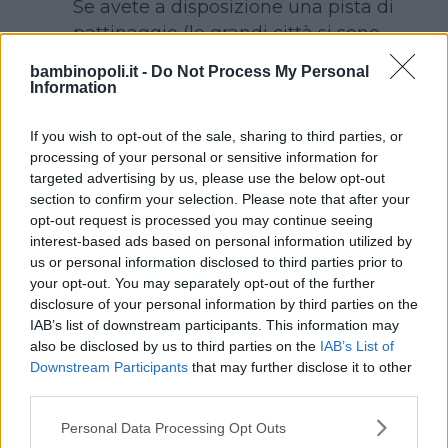
Se avete a disposizione una pista di
pattinaggio (le grandi città si sono
attrezzate e per chi si trova in
bambinopoli.it -
Do Not Process My Personal
montagna non dovrebbero esserci
Information
problemi), i prossimi giorni sono
un’ottima occasione per andare a
If you wish to opt-out of the sale, sharing to third parties, or
processing of your personal or sensitive information for
pattinare assieme, anche se non
targeted advertising by us, please use the below opt-out
avete mai indossato i pattini in vita
section to confirm your selection. Please note that after your
vostra. Sarà divertente ruzzolare a
opt-out request is processed you may continue seeing
testa con i bambini e per una volta
interest-based ads based on personal information utilized by
us or personal information disclosed to third parties prior to
farsi insegnare da loro a non avere
your opt-out. You may separately opt-out of the further
paura.
disclosure of your personal information by third parties on the
IAB’s list of downstream participants. This information may
ANDARE AL CINEMA
also be disclosed by us to third parties on the
IAB’s List of
Un altro grande classico delle
Downstream Participants
that may further disclose it to other
vacanze di Natale: andare al cinema
third parties.
tutti assieme. In cartellone ci sono
Please note that this website/app uses one or more Google
Personal Data Processing Opt Outs
diversi
titoli per famiglie
. Scegliete
services and may gather and store information including but