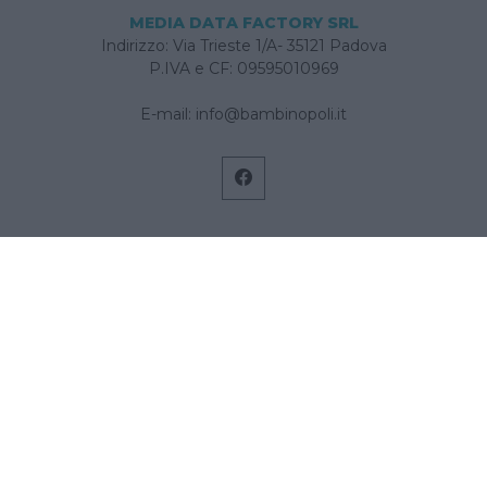
MEDIA DATA FACTORY SRL
Indirizzo: Via Trieste 1/A- 35121 Padova
P.IVA e CF: 09595010969
E-mail:
info@bambinopoli.it
Navigazione
Concepire
Donna
Età Prescolare
Età Scolare
Feste
Gravidanza
Neonato