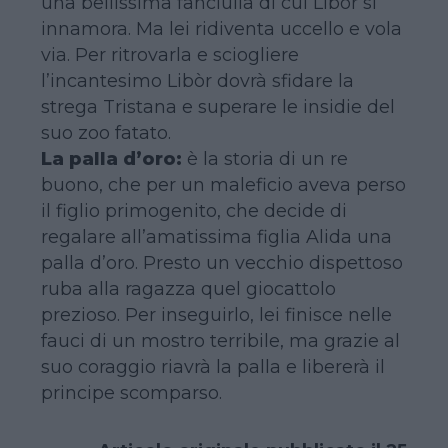
una bellissima fanciulla di cui Libòr si
innamora. Ma lei ridiventa uccello e vola
via. Per ritrovarla e sciogliere
l’incantesimo Libòr dovrà sfidare la
strega Tristana e superare le insidie del
suo zoo fatato.
La palla d’oro:
è la storia di un re
buono, che per un maleficio aveva perso
il figlio primogenito, che decide di
regalare all’amatissima figlia Alida una
palla d’oro. Presto un vecchio dispettoso
ruba alla ragazza quel giocattolo
prezioso. Per inseguirlo, lei finisce nelle
fauci di un mostro terribile, ma grazie al
suo coraggio riavrà la palla e libererà il
principe scomparso.