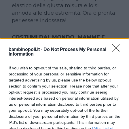
elastico della giusta misura e lo si
annoda alle due estremità. Ora è pronta
per essere indossata!
COSTUMI DAL MONDO. MAMME E
FIGLIE, BAMBOLINE DA VESTIRE
bambinopoli.it -
Do Not Process My Personal
Testi di Gracie Swan
Information
Disegni di Felicity French
Cllana Lìbrido
If you wish to opt-out of the sale, sharing to third parties, or
Costo 13,90€
processing of your personal or sensitive information for
targeted advertising by us, please use the below opt-out
section to confirm your selection. Please note that after your
Dai variopinti abiti per il flamenco agli
opt-out request is processed you may continue seeing
eleganti kimono: c’è un mondo intero di
interest-based ads based on personal information utilized by
costumi e culture da conoscere!
us or personal information disclosed to third parties prior to
your opt-out. You may separately opt-out of the further
Un modo diverso per avvicinare ai
disclosure of your personal information by third parties on the
bambini alla diversità e alle mille
IAB’s list of downstream participants. This information may
culture che circondano la nostra in
also be disclosed by us to third parties on the
IAB’s List of