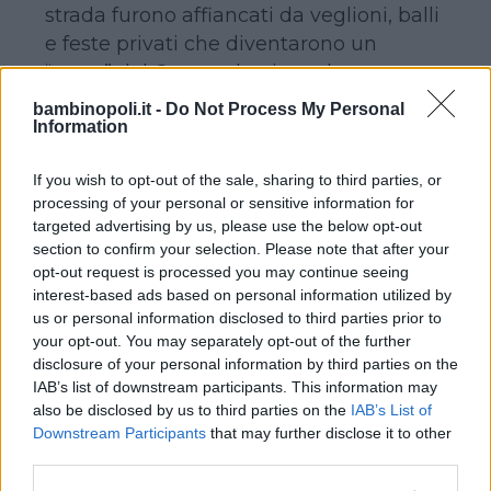
strada furono affiancati da veglioni, balli
e feste privati che diventarono un
“must” del Carnevale nizzardo.
Nel corso dei secoli, quest’ultimo fu
bambinopoli.it -
Do Not Process My Personal
vietato in diverse occasioni (dopo la
Information
Rivoluzione Francese, nel ventennio
If you wish to opt-out of the sale, sharing to third parties, or
compreso tra le due Guerre Mondiali,
processing of your personal or sensitive information for
allo scoppio della Prima Guerra del
targeted advertising by us, please use the below opt-out
Golfo…), ma tutto sommato
Nizza
, un
section to confirm your selection. Please note that after your
po’ come le nostrane Venezia, Viareggio,
opt-out request is processed you may continue seeing
interest-based ads based on personal information utilized by
Cento, Putignano… non è davvero in
us or personal information disclosed to third parties prior to
grado di rinunciare completamente a
your opt-out. You may separately opt-out of the further
festeggiare il suo Carnevale, vissuto da
disclosure of your personal information by third parties on the
tutta la cittadinanza in modo molto
IAB’s list of downstream participants. This information may
also be disclosed by us to third parties on the
IAB’s List of
partecipato.
Downstream Participants
that may further disclose it to other
third parties.
BATTAGLIA DEI FIORI