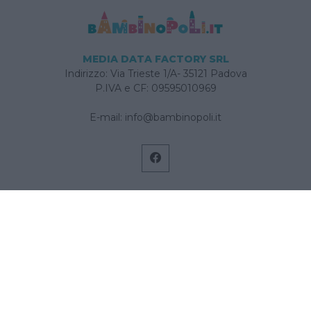
MEDIA DATA FACTORY SRL
Indirizzo: Via Trieste 1/A- 35121 Padova
P.IVA e CF: 09595010969
E-mail:
info@bambinopoli.it
Navigazione
Concepire
Donna
Età Prescolare
Età Scolare