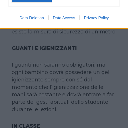
svolgimento delle lezioni, sia nei
momenti di pausa. Potranno essere
abbassate durante le interrogazioni, ma
Data Deletion
Data Access
Privacy Policy
solo se tra l’interrogato e l’insegnante
esiste la misura di sicurezza di un metro.
GUANTI E IGIENIZZANTI
I guanti non saranno obbligatori, ma
ogni bambino dovrà possedere un gel
igienizzante sempre con sé dal
momento che l’igienizzazione delle
mani sarà costante e dovrà entrare a far
parte dei gesti abituali dello studente
durante le lezioni.
IN CLASSE