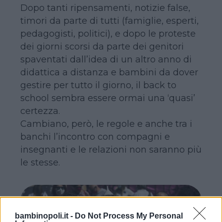
Dopo tanti ripensamenti, notizie false,
timori da parte di tutti (famiglie, esperti,
pedagogisti, politici), e dopo le proteste
dei giorni scorsi da parte dei genitori
spaventati dall’idea di un altro anno di
didattica a distanza e bambini da dover
gestire per tutto il giorno, il back to
school sembra essere ormai una ‘quasi’
certezza.
Cambiano, però, le regole e anche tra i
banchi l’incontro con compagni e
insegnanti e le relazioni non saranno più
le stesse.
bambinopoli.it -
Do Not Process My Personal