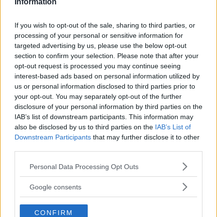
Information
If you wish to opt-out of the sale, sharing to third parties, or
processing of your personal or sensitive information for
targeted advertising by us, please use the below opt-out
section to confirm your selection. Please note that after your
opt-out request is processed you may continue seeing
interest-based ads based on personal information utilized by
us or personal information disclosed to third parties prior to
your opt-out. You may separately opt-out of the further
disclosure of your personal information by third parties on the
Continua a leggere dopo la pubblicità
IAB’s list of downstream participants. This information may
also be disclosed by us to third parties on the
IAB’s List of
Downstream Participants
that may further disclose it to other
third parties.
MASCHERINE
Please note that this website/app uses one or more Google
Personal Data Processing Opt Outs
services and may gather and store information including but
A eccezione dei bimbi della materna e
not limited to your visit or usage behaviour. You may click to
Google consents
del nido, le mascherine saranno
grant or deny consent to Google and its third-party tags to
use your data for below specified purposes in below Google
obbligatorie per tutti. Sia durante lo
CONFIRM
consent section.