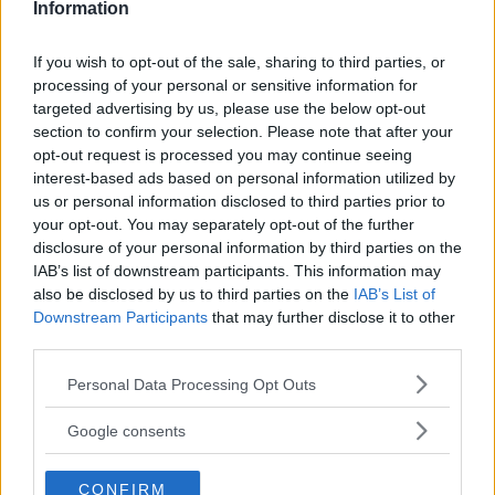
Information
– trasferimento al quale, naturalmente,
Sebastien
si oppone con tutta la forza –
If you wish to opt-out of the sale, sharing to third parties, or
si aggiunge la notizia di un potenziale
processing of your personal or sensitive information for
padrone di
Belle
che rivorrebbe indietro
targeted advertising by us, please use the below opt-out
il suo cane e contro cui
Sebastien
deve
section to confirm your selection. Please note that after your
scontrarsi per non separarsi dal suo
opt-out request is processed you may continue seeing
interest-based ads based on personal information utilized by
cane.
us or personal information disclosed to third parties prior to
your opt-out. You may separately opt-out of the further
Rispetto al capitolo 2, uscito nel 2015, la
disclosure of your personal information by third parties on the
IAB’s list of downstream participants. This information may
narrazione torna a essere intima e il
also be disclosed by us to third parties on the
IAB’s List of
pathos torna a farla da padrone,
Downstream Participants
that may further disclose it to other
scalzando la dimensione avventurosa
third parties.
che aveva caratterizzato l’episodio
Please note that this website/app uses one or more Google
Personal Data Processing Opt Outs
precedente, dei tre forse il meno
services and may gather and store information including but
riuscito.
not limited to your visit or usage behaviour. You may click to
Google consents
grant or deny consent to Google and its third-party tags to
use your data for below specified purposes in below Google
CONFIRM