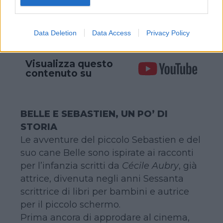
consent section.
Continua a leggere dopo la pubblicità
Data Deletion
Data Access
Privacy Policy
Visualizza questo
contenuto su
BELLE E SEBASTIEN, UN PO’ DI
STORIA
Le avventure del piccolo Sebastien e del
suo cane Belle sono ispirate ai racconti
per l’infanzia scritti da
Cécile Aubry
, già
attrice, divenuta negli anni Sessanta
scrittrice di libri per bambini e autrice
per il piccolo schermo.
Prima ancora di approdare al cinema,