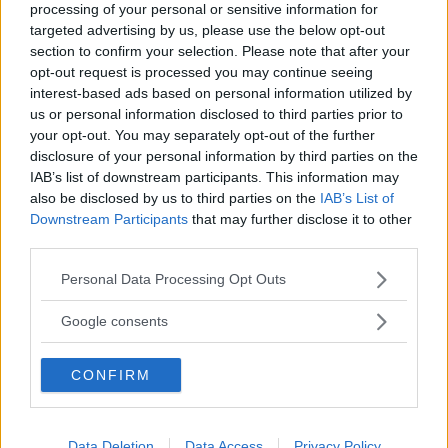
processing of your personal or sensitive information for
A spiegarne le ragioni Samuele che
targeted advertising by us, please use the below opt-out
racconta la sua personale esperienza e
section to confirm your selection. Please note that after your
opt-out request is processed you may continue seeing
lo smacco subito da sua moglie quando,
interest-based ads based on personal information utilized by
incinta del primo figlio, ha perso il lavoro
us or personal information disclosed to third parties prior to
proprio a causa del suo stato
your opt-out. You may separately opt-out of the further
interessante.
disclosure of your personal information by third parties on the
L’uomo, invece, spiega che nel caso di
IAB’s list of downstream participants. This information may
also be disclosed by us to third parties on the
IAB’s List of
Martina hanno prevalso il curriculum e
Downstream Participants
that may further disclose it to other
le competenze che gli hanno permesso
third parties.
di effettuare una scelta priva di
Please note that this website/app uses one or more Google
Personal Data Processing Opt Outs
pregiudizi.
services and may gather and store information including but
not limited to your visit or usage behaviour. You may click to
Google consents
grant or deny consent to Google and its third-party tags to
use your data for below specified purposes in below Google
Continua a leggere dopo la pubblicità
CONFIRM
consent section.
Data Deletion
Data Access
Privacy Policy