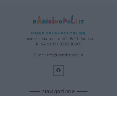
MEDIA DATA FACTORY SRL
Indirizzo: Via Trieste 1/A- 35121 Padova
P.IVA e CF: 09595010969
E-mail:
info@bambinopoli.it
Navigazione
Concepire
Donna