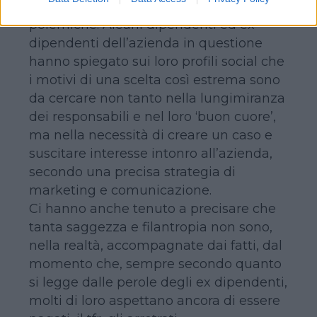
Naturalmente, non sono mancate le
polemiche. Alcuni dipendenti ed ex
dipendenti dell’azienda in questione
hanno spiegato sui loro profili social che
i motivi di una scelta così estrema sono
da cercare non tanto nella lungimiranza
dei responsabili e nel loro ‘buon cuore’,
ma nella necessità di creare un caso e
suscitare interesse intonro all’azienda,
secondo una precisa strategia di
marketing e comunicazione.
Ci hanno anche tenuto a precisare che
tanta saggezza e filantropia non sono,
nella realtà, accompagnate dai fatti, dal
momento che, sempre secondo quanto
si legge dalle perole degli ex dipendenti,
molti di loro aspettano ancora di essere