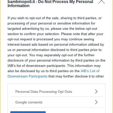
bambinopoli.it -
Do Not Process My Personal
e, generalmente, è il secondo trimestre
Information
quello in cui maggiormente i kg in più
iniziano a farsi vedere.
If you wish to opt-out of the sale, sharing to third parties, or
processing of your personal or sensitive information for
targeted advertising by us, please use the below opt-out
Primo Trimestre:
section to confirm your selection. Please note that after your
Durante i primi tre mesi, l’aumento
opt-out request is processed you may continue seeing
di peso è contenuto. In alcuni casi, si
interest-based ads based on personal information utilized by
assiste addirittura al dimagrimento
us or personal information disclosed to third parties prior to
your opt-out. You may separately opt-out of the further
della futura mamma dovuto alle
disclosure of your personal information by third parties on the
nause e alla mancanza di appetito
IAB’s list of downstream participants. This information may
dovuta agli stravolgimenti ormonali.
also be disclosed by us to third parties on the
IAB’s List of
Downstream Participants
that may further disclose it to other
third parties.
Secondo Trimestre:
Please note that this website/app uses one or more Google
Personal Data Processing Opt Outs
È il trimestre in cui il peso cresce
services and may gather and store information including but
davvero e la pancia inizia a farsi
not limited to your visit or usage behaviour. You may click to
Google consents
vedere. Molte donne, in questi tre
grant or deny consent to Google and its third-party tags to
use your data for below specified purposes in below Google