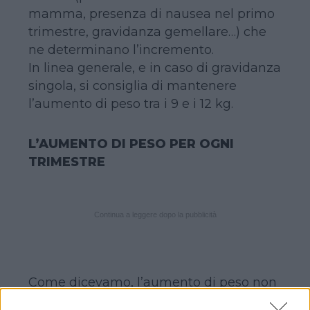
mamma, presenza di nausea nel primo
trimestre, gravidanza gemellare…) che
ne determinano l’incremento.
In linea generale, e in caso di gravidanza
singola, si consiglia di mantenere
l’aumento di peso tra i 9 e i 12 kg.
L’AUMENTO DI PESO PER OGNI
TRIMESTRE
Continua a leggere dopo la pubblicità
Come dicevamo, l’aumento di peso non
segue un percorso lineare nei nove mesi