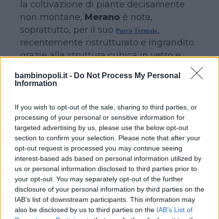
la coltivazione di piante decisamente
non montane,
Merano
è nota,
soprattutto, per il suo
,
Parco Termale
recentemente ristrutturato e ingrandito
grazie alla struttura cubica in vetro e
acciaio situata lungo la riva meridionale
bambinopoli.it -
Do Not Process My Personal
del
Passirio
. Circondato da un grande
Information
giardino in parte accessibile solo per gli
ospiti delle terme, il parco dispone di
If you wish to opt-out of the sale, sharing to third parties, or
piscine all’aperto e di piscine al chiuso,
processing of your personal or sensitive information for
targeted advertising by us, please use the below opt-out
ciascuna con diverse temperature
section to confirm your selection. Please note that after your
dell’acqua (dai 18 ai 34°. La piscina
opt-out request is processed you may continue seeing
interna per i bambini è stabile a 32°),
interest-based ads based on personal information utilized by
una piscina con acqua salina, un centro
us or personal information disclosed to third parties prior to
your opt-out. You may separately opt-out of the further
fitness e un centro Spa, saune e bagni di
disclosure of your personal information by third parties on the
vapore, un caffè, un bistrot, uno shop, un
IAB’s list of downstream participants. This information may
parcheggio sotterraneo, un’area bimbi
also be disclosed by us to third parties on the
IAB’s List of