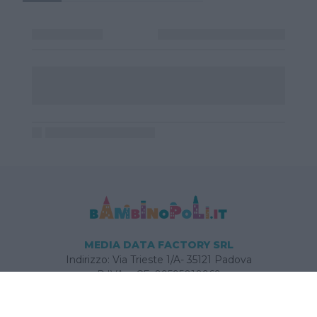
MEDIA DATA FACTORY SRL
Indirizzo: Via Trieste 1/A- 35121 Padova
P.IVA e CF: 09595010969
E-mail:
info@bambinopoli.it