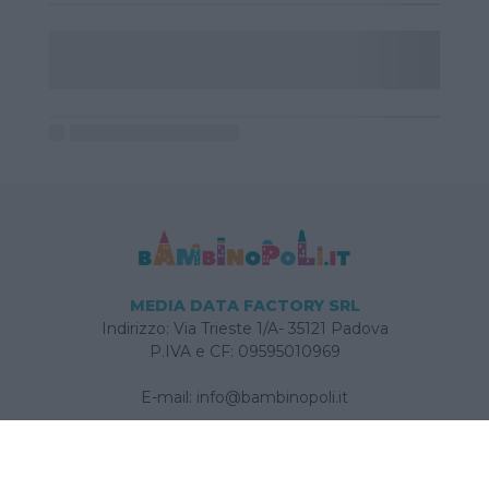
MEDIA DATA FACTORY SRL
Indirizzo: Via Trieste 1/A- 35121 Padova
P.IVA e CF: 09595010969
E-mail:
info@bambinopoli.it