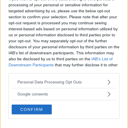
processing of your personal or sensitive information for
anni, hanno fatto sorridere ben più di un
targeted advertising by us, please use the below opt-out
genitore.
section to confirm your selection. Please note that after your
opt-out request is processed you may continue seeing
interest-based ads based on personal information utilized by
us or personal information disclosed to third parties prior to
Continua a leggere dopo la pubblicità
your opt-out. You may separately opt-out of the further
disclosure of your personal information by third parties on the
IAB’s list of downstream participants. This information may
also be disclosed by us to third parties on the
IAB’s List of
Downstream Participants
that may further disclose it to other
third parties.
Please note that this website/app uses one or more Google
Personal Data Processing Opt Outs
services and may gather and store information including but
not limited to your visit or usage behaviour. You may click to
Google consents
grant or deny consent to Google and its third-party tags to
use your data for below specified purposes in below Google
CONFIRM
consent section.