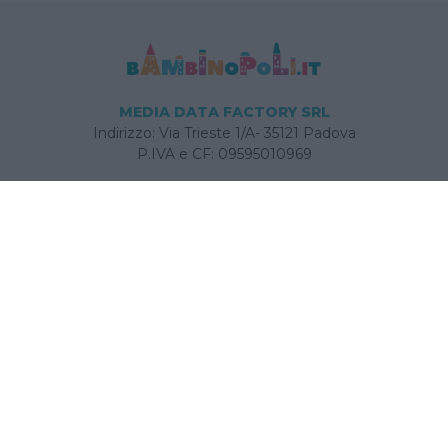
MEDIA DATA FACTORY SRL
Indirizzo: Via Trieste 1/A- 35121 Padova
P.IVA e CF: 09595010969
E-mail:
info@bambinopoli.it
Navigazione
Concepire
Donna
Età Prescolare