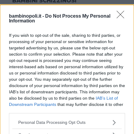
BAMBINI SCHIZZINOSI
Falso. Tutti abbiamo cibi che ci
piacciono di più e cibi che ci piacciono
bambinopoli.it -
Do Not Process My Personal
Information
di meno. Al contempo, però, ci sono
alimenti che incontrano il gusto di tutti.
If you wish to opt-out of the sale, sharing to third parties, or
Se il bambino non li mangia, offrirgli
processing of your personal or sensitive information for
sempre un’alternativa, significa, in
targeted advertising by us, please use the below opt-out
section to confirm your selection. Please note that after your
qualche modo, assecondare il suo
opt-out request is processed you may continue seeing
capriccio. Non forzare un bambino a
interest-based ads based on personal information utilized by
mangiare quello che non vuole non vuol
us or personal information disclosed to third parties prior to
dire dargli sempre un’alternativa.
your opt-out. You may separately opt-out of the further
Significa semplicemente permettergli di
disclosure of your personal information by third parties on the
IAB’s list of downstream participants. This information may
rimanere a digiuno se non vuole
also be disclosed by us to third parties on the
IAB’s List of
qualcosa. La volta successiva, preso
Downstream Participants
that may further disclose it to other
dalla fame, proverà almeno ad
third parties.
assaggiare il cibo rifiutato la volta
Please note that this website/app uses one or more Google
Personal Data Processing Opt Outs
precedente.
services and may gather and store information including but
not limited to your visit or usage behaviour. You may click to