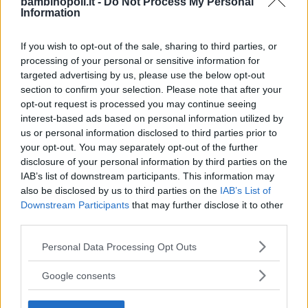
bambinopoli.it -
Do Not Process My Personal
Information
Continua a leggere dopo la pubblicità
If you wish to opt-out of the sale, sharing to third parties, or
processing of your personal or sensitive information for
targeted advertising by us, please use the below opt-out
section to confirm your selection. Please note that after your
Durante la
gravidanza
, per prevenire la
opt-out request is processed you may continue seeing
toxoplasmosi, il bicarbonato di sodio è
interest-based ads based on personal information utilized by
perfetto per lavare le verdure e molti
us or personal information disclosed to third parties prior to
ginecologi ne suggeriscono l’utilizzo al
your opt-out. You may separately opt-out of the further
disclosure of your personal information by third parties on the
posto dei comuni disinfettanti chimici.
IAB’s list of downstream participants. This information may
Infine, sempre come disinfettante può
also be disclosed by us to third parties on the
IAB’s List of
essere usato per sterilizzare ciucci e
Downstream Participants
that may further disclose it to other
tettarelle nei primi giorni di vita del
third parties.
bambino (è sufficiente aggiungerne un
Please note that this website/app uses one or more Google
Personal Data Processing Opt Outs
cucchiaino nell’acqua portata a
services and may gather and store information including but
ebollizione.
not limited to your visit or usage behaviour. You may click to
Google consents
grant or deny consent to Google and its third-party tags to
use your data for below specified purposes in below Google