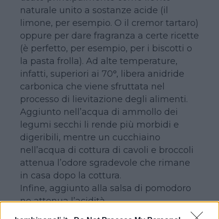
naturale unito a sostanze acide (il
limone, per esempio. O il cremor tartaro)
oppure per dare fragranza a certe ricette
(è perfetto, per esempio, per i biscotti o
la pasta frolla). Ad alte temperature,
infatti, superiori ai 70°, libera anidride
carbonica che viene sfruttata nel
processo di lievitazione degli alimenti.
Aggiunto nell’acqua di ammollo dei
legumi secchi li rende più morbidi e
digeribili, mentre un cucchiaino
nell’acqua di cottura di cavoli e broccoli
attenua l’odore sgradevole che rimane
in casa dopo la cottura.
Infine, aggiunto alla salsa di pomodoro
ne attenua l’acidità.