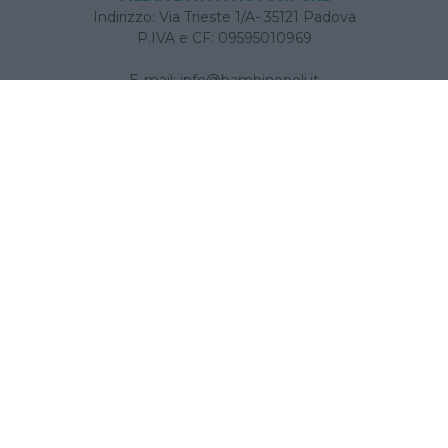
Indirizzo: Via Trieste 1/A- 35121 Padova
P.IVA e CF: 09595010969
E-mail:
info@bambinopoli.it
Navigazione
Concepire
Donna
Età Prescolare
Età Scolare
Feste
Gravidanza
Neonato