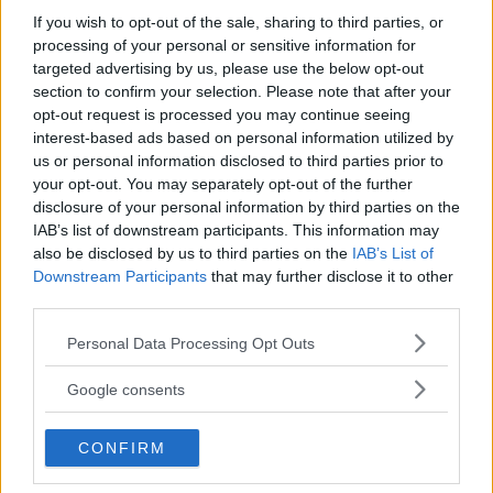
ormoni materni continua a passare
If you wish to opt-out of the sale, sharing to third parties, or
anche attraverso il
latte
, ed è per
processing of your personal or sensitive information for
targeted advertising by us, please use the below opt-out
questo che in alcuni casi l’acne può
section to confirm your selection. Please note that after your
durare più a lungo
, anche diversi mesi.
opt-out request is processed you may continue seeing
interest-based ads based on personal information utilized by
us or personal information disclosed to third parties prior to
your opt-out. You may separately opt-out of the further
Continua a leggere dopo la pubblicità
disclosure of your personal information by third parties on the
IAB’s list of downstream participants. This information may
also be disclosed by us to third parties on the
IAB’s List of
Downstream Participants
that may further disclose it to other
C’è poi un altro aspetto importante,
third parties.
spesso sottovalutato: la
maturazione
Please note that this website/app uses one or more Google
Personal Data Processing Opt Outs
del sistema immunitario cutaneo
. La
services and may gather and store information including but
pelle del neonato non è ancora
not limited to your visit or usage behaviour. You may click to
Google consents
completamente equilibrata nella sua
grant or deny consent to Google and its third-party tags to
use your data for below specified purposes in below Google
funzione di barriera. Questo può
CONFIRM
consent section.
provocare una
ipersensibilità agli
stimoli esterni
, come saliva, urina,