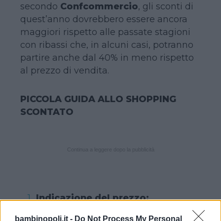
secondo
Confcommercio
, gli sconti di
quest’anno dovrebbero essere ancora
maggiori rispetto alle passate stagioni
con ribassi che, in alcuni casi, potranno
partire anche dal 40% in meno rispetto
al prezzo di vendita.
PICCOLA GUIDA ALLO SHOPPING
SCONTATO
Continua a leggere dopo la pubblicità
Indicazione del prezzo:
I negozianti hanno l’obbligo di
bambinopoli.it -
Do Not Process My Personal