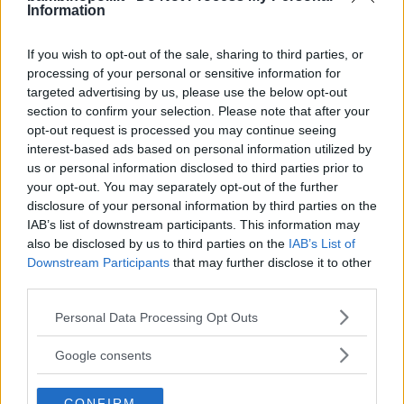
indicare sul cartellino il prezzo
Information
originario della merce esposta,
l’eventuale sconto a cui questa viene
If you wish to opt-out of the sale, sharing to third parties, or
sottoposta e il prezzo finale per il
processing of your personal or sensitive information for
targeted advertising by us, please use the below opt-out
consumatore.
section to confirm your selection. Please note that after your
opt-out request is processed you may continue seeing
Cambi:
interest-based ads based on personal information utilized by
In base all’
artt. 128 e ss. del Codice
us or personal information disclosed to third parties prior to
del Consumo d.lgs. 6 settembre
your opt-out. You may separately opt-out of the further
2005 n. 206
i cambi sono lasciati alla
disclosure of your personal information by third parties on the
IAB’s list of downstream participants. This information may
discrezionalità del negoziante a
also be disclosed by us to third parties on the
IAB’s List of
meno che il capo acquistato non sia
Downstream Participants
that may further disclose it to other
difettato. In tal caso, l’esercente avrà
third parties.
l’obbligo di sostituire il capo o
Please note that this website/app uses one or more Google
Personal Data Processing Opt Outs
provvedere gratuitamente alla
services and may gather and store information including but
riparazione dello stesso e, nel caso in
not limited to your visit or usage behaviour. You may click to
Google consents
cui ciò risulti impossibile, a
grant or deny consent to Google and its third-party tags to
use your data for below specified purposes in below Google
deprezzare ulteriormente la merce o
CONFIRM