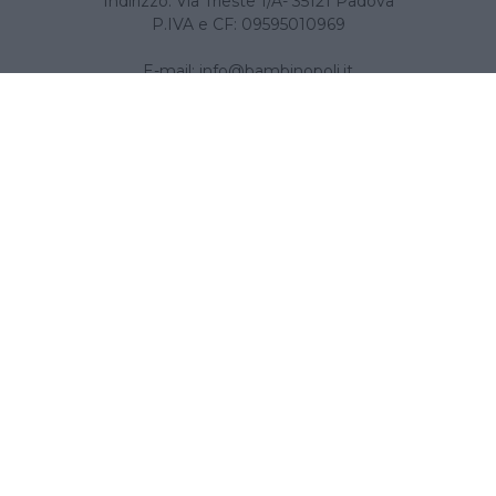
Indirizzo: Via Trieste 1/A- 35121 Padova
P.IVA e CF: 09595010969
E-mail:
info@bambinopoli.it
Navigazione
Concepire
Donna
Età Prescolare
Età Scolare
Feste
Gravidanza
Neonato
Accedi