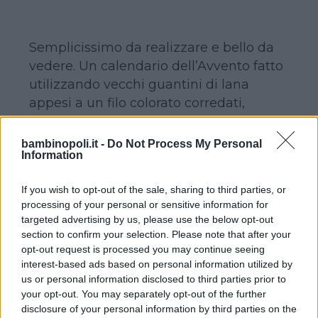
Semplicissimo da realizzare e bello da
vedere. Un calendario dell’Avvento fatto
utilizzando vecchi guantini di lana
appesi a un filo colorato corredati,
ciascuno, da cartellini numerati dall’1 al
24. All’interno potrete mettere un
bambinopoli.it -
Do Not Process My Personal
Information
biscottino, un cioccolatino, un piccolo
gadget, una frase, un disegno…
If you wish to opt-out of the sale, sharing to third parties, or
Insomma, libero spazio alla fantasia e
processing of your personal or sensitive information for
alla creatività!
targeted advertising by us, please use the below opt-out
Se non avete abbastanza guantini,
section to confirm your selection. Please note that after your
potrete utilizzare anche le calzine
opt-out request is processed you may continue seeing
interest-based ads based on personal information utilized by
spaiate del bambino. Chissà quante ne
us or personal information disclosed to third parties prior to
avrete in giro!
your opt-out. You may separately opt-out of the further
Da
www.ravelry.com
disclosure of your personal information by third parties on the