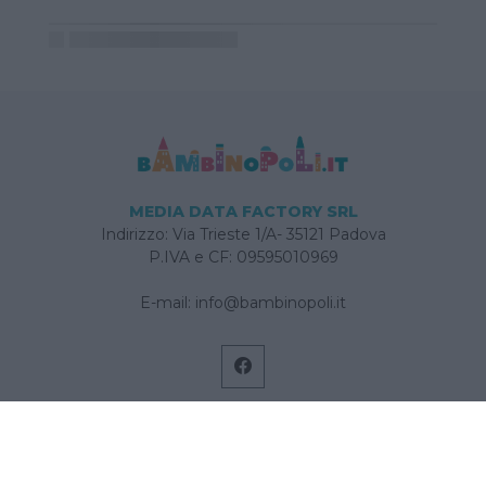
MEDIA DATA FACTORY SRL
Indirizzo: Via Trieste 1/A- 35121 Padova
P.IVA e CF: 09595010969
E-mail:
info@bambinopoli.it
Navigazione