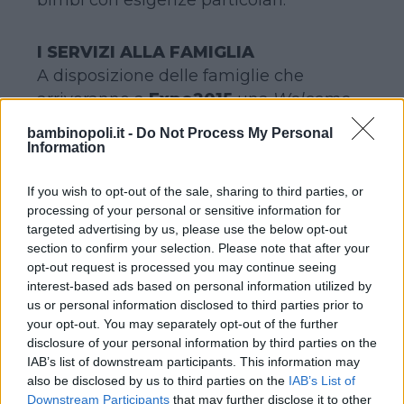
I SERVIZI ALLA FAMIGLIA
A disposizione delle famiglie che
arriveranno a
Expo2015
una
Welcome
area
in cui genitori e bambini saranno
bambinopoli.it -
Do Not Process My Personal
accolti, guidati alla scoperta dell’area
Information
fieristica e dotati di un comodo kit di
benvenuto contenente una mappa
If you wish to opt-out of the sale, sharing to third parties, or
processing of your personal or sensitive information for
cartacea e digitale dei servizi family
targeted advertising by us, please use the below opt-out
friendly dell’area unitamente a prodotti
section to confirm your selection. Please note that after your
utili come, per esempio, le salviettine
opt-out request is processed you may continue seeing
detergenti.
interest-based ads based on personal information utilized by
us or personal information disclosed to third parties prior to
A tutti i bambini dagli 0 ai 13 anni
your opt-out. You may separately opt-out of the further
saranno distribuiti braccialetti
disclosure of your personal information by third parties on the
identificativi che riporteranno il loro
IAB’s list of downstream participants. This information may
nome, cognome e il recapito di uno dei
also be disclosed by us to third parties on the
IAB’s List of
Downstream Participants
that may further disclose it to other
due genitori da contattare in caso di