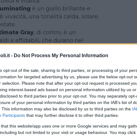
ività e vitalità.
luminating
è un giallo brillante e
i vivacità, una tonalità calda, solare,
state.
timate Gray
, di contro,
è un
ldi e affidabili, che durano nel
asi. È il colore dei ciottoli sulla
naturali il cui aspetto invecchiato
i.it -
Do Not Process My Personal Information
ità di resistere al passare del tempo,
to opt-out of the sale, sharing to third parties, or processing of your per
 di compostezza, fermezza e
formation for targeted advertising by us, please use the below opt-out s
r selection. Please note that after your opt-out request is processed y
eing interest-based ads based on personal information utilized by us or
disclosed to third parties prior to your opt-out. You may separately opt-
losure of your personal information by third parties on the IAB’s list of
. This information may also be disclosed by us to third parties on the
IA
Participants
that may further disclose it to other third parties.
TO IL COLORE DELL’ANNO?
 that this website/app uses one or more Google services and may gath
including but not limited to your visit or usage behaviour. You may click 