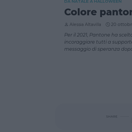
DA NATALE A HALLOWEEN
Colore panto
Alessia Altavilla
20 ottob
Per il 2021, Pantone ha scelt
incoraggiare tutti a support
messaggio di speranza dopo 
SHARE