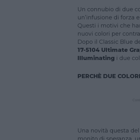
Un connubio di due co
un’infusione di forza e 
Questi i motivi che h
nuovi colori per contra
Dopo il Classic Blue d
17-5104 Ultimate Gra
Illuminating
i due col
PERCHÈ DUE COLOR
Conti
Una novità questa del
monito di speranza, un