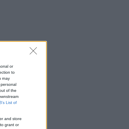
sonal or
ection to
ou may
 personal
out of the
 downstream
B’s List of
er and store
to grant or