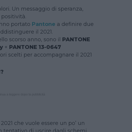
lori. Un messaggio di speranza,
positività.
anno portato
Pantone
a definire due
ddistinguere il 2021.
ello scorso anno, sono il
PANTONE
y
+
PANTONE 13-0647
ori scelti per accompagnare il 2021
I?
nua a leggere dopo la pubblicità
 2021 che vuole essere un po’ un
 tentativo di uscire dagli schemi