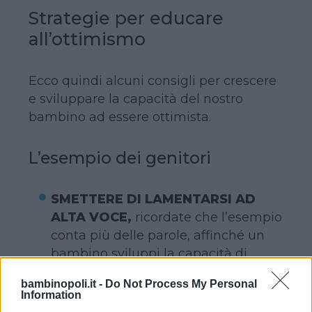
Strategie per educare
all’ottimismo
Ecco quindi alcuni consigli per crescere
e sviluppare la capacità del nostro
bambino ad essere ottimista.
L’esempio dei genitori
SMETTERE DI LAMENTARSI AD
ALTA VOCE,
ricordate che l’esempio
conta più delle parole, affinché un
bambino sviluppi la capacità di
guardare le cose in modo positivo, è
bambinopoli.it -
Do Not Process My Personal
bene smettere di lamentarsi per
Information
tutto ad alta voce. Concentratevi