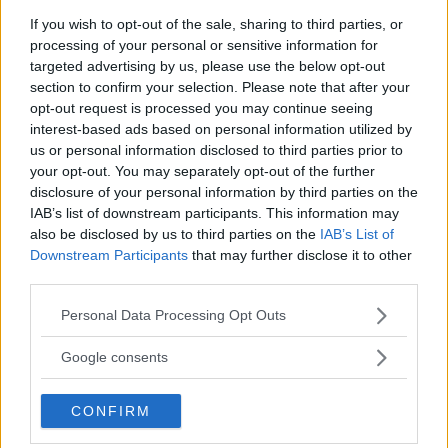
sulle cose belle accadute nell’arco
If you wish to opt-out of the sale, sharing to third parties, or
della giornata e raccontatele.
processing of your personal or sensitive information for
targeted advertising by us, please use the below opt-out
Un gioco utile in questo senso
section to confirm your selection. Please note that after your
potrebbe essere, per esempio,
opt-out request is processed you may continue seeing
abituare i bambini a pensare a cosa
interest-based ads based on personal information utilized by
di bello è successo loro quel giorno,
us or personal information disclosed to third parties prior to
your opt-out. You may separately opt-out of the further
invitandoli a elencare tre cose
disclosure of your personal information by third parties on the
positive da ricordare con piacere.
IAB’s list of downstream participants. This information may
L’obiettivo non è cancellare gli
also be disclosed by us to third parties on the
IAB’s List of
aspetti negativi, ma porre l’accento
Downstream Participants
that may further disclose it to other
third parties.
su quelli positivi.
Please note that this website/app uses one or more Google
Personal Data Processing Opt Outs
services and may gather and store information including but
Come allenare il pensiero
not limited to your visit or usage behaviour. You may click to
Google consents
grant or deny consent to Google and its third-party tags to
positivo fin da piccoli
use your data for below specified purposes in below Google
CONFIRM
consent section.
PREMIARE LE ASPETTATIVE
,