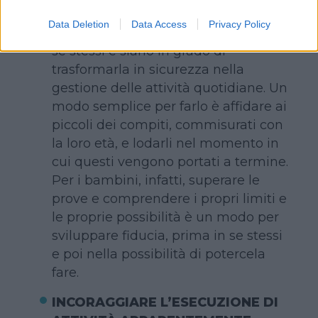
rinforzare l’autostima dei bambini
fa
Data Deletion
Data Access
Privacy Policy
sì che questi acquisiscano fiducia in
se stessi e siano in grado di
trasformarla in sicurezza nella
gestione delle attività quotidiane. Un
modo semplice per farlo è affidare ai
piccoli dei compiti, commisurati con
la loro età, e lodarli nel momento in
cui questi vengono portati a termine.
Per i bambini, infatti, superare le
prove e comprendere i propri limiti e
le proprie possibilità è un modo per
sviluppare fiducia, prima in se stessi
e poi nella possibilità di potercela
fare.
INCORAGGIARE L’ESECUZIONE DI