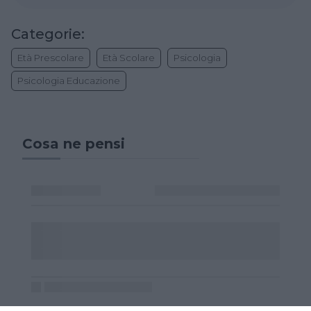
Categorie:
Età Prescolare
Età Scolare
Psicologia
Psicologia Educazione
Cosa ne pensi