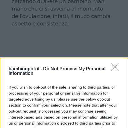
cercando di avere un bambino. Man
mano che ci si avvcina al momento
dell’ovulazione, infatti, il muco cambia
aspetto e consistenza.
Continua a leggere dopo la pubblicità
bambinopoli.it -
Do Not Process My Personal
Information
If you wish to opt-out of the sale, sharing to third parties, or
Fase follicolare:
nei giorni che
processing of your personal or sensitive information for
seguono la fine delle mestruazioni il
targeted advertising by us, please use the below opt-out
muco è praticamente assente e
section to confirm your selection. Please note that after your
opt-out request is processed you may continue seeing
aumenta con il procedere del ciclo.
interest-based ads based on personal information utilized by
us or personal information disclosed to third parties prior to