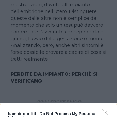
mestruazioni, dovute all’impianto
dell’embrione nell’utero. Distinguere
queste dalle altre non è semplice dal
momento che solo un test può davvero
confermare l’avvenuto concepimento e,
quindi, l’avvio della gestazione o meno.
Analizzando, però, anche altri sintomi è
forse possibile provare a capire di cosa si
tratti realmente.
PERDITE DA IMPIANTO: PERCHÈ SI
VERIFICANO
Continua a leggere dopo la pubblicità
bambinopoli.it -
Do Not Process My Personal