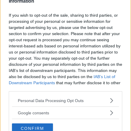
Information
Il primo segnale che potrebbe
If you wish to opt-out of the sale, sharing to third parties, or
accendere un campanellino di speranza
processing of your personal or sensitive information for
(qualora si stia provando ad avere un
targeted advertising by us, please use the below opt-out
bambino) è che le perdite da impianto
section to confirm your selection. Please note that after your
opt-out request is processed you may continue seeing
si verificano generalmente qualche
interest-based ads based on personal information utilized by
giorno prima rispetto allo spotting che
us or personal information disclosed to third parties prior to
annuncia l’arrivo delle mestruazioni. In
your opt-out. You may separately opt-out of the further
un ciclo regolare di 28 giorni, infatti, le
disclosure of your personal information by third parties on the
IAB’s list of downstream participants. This information may
mestruazioni si presentano 14 giorni
also be disclosed by us to third parties on the
IAB’s List of
dopo l’ovulazione. Le perdite da
Downstream Participants
that may further disclose it to other
impianto, invece, possono comparire dai
third parties.
7 ai 12 giorni dopo, quindi con qualche
Please note that this website/app uses one or more Google
Personal Data Processing Opt Outs
giorno di anticipo rispetto all’arrivo del
services and may gather and store information including but
ciclo.
not limited to your visit or usage behaviour. You may click to
Google consents
Non è una legge, naturalmente, e il
grant or deny consent to Google and its third-party tags to
use your data for below specified purposes in below Google
presupposto è che il cilo sia
CONFIRM
consent section.