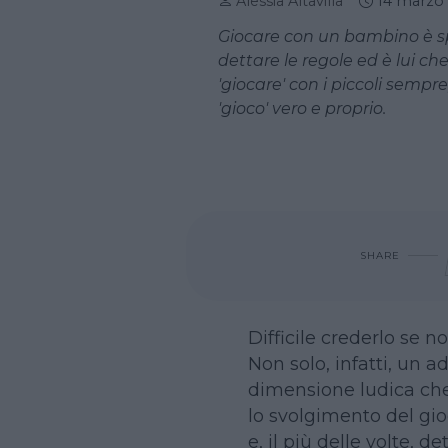
Alessia Altavilla
14 marzo
Giocare con un bambino è spes
dettare le regole ed è lui che 
'giocare' con i piccoli semp
'gioco' vero e proprio.
SHARE
Difficile crederlo se n
Non solo, infatti, un a
dimensione ludica che
lo svolgimento del gio
e, il più delle volte, d