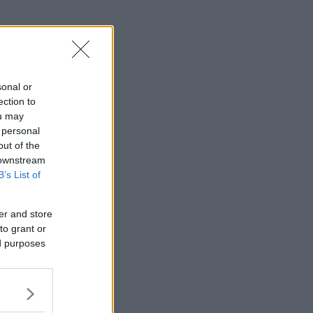
sonal or
ection to
ou may
 personal
out of the
 downstream
B’s List of
er and store
to grant or
ed purposes