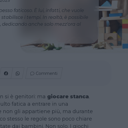
 2025
so faticoso. È lui, infatti, che vuole
stabilisce i tempi. In realtà, è possibile
re, dedicando anche solo mezz'ora al
Commenti
on si è genitori: ma
giocare stanca
.
dulto fatica a entrare in una
 non gli appartiene più, ma durante
co stesso le regole sono poco chiare
ettate dai bambini. Non solo. I giochi