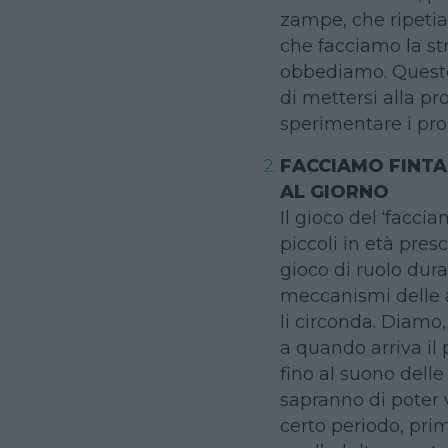
zampe, che ripetia
che facciamo la str
obbediamo. Quest
di mettersi alla pr
sperimentare i prop
FACCIAMO FINTA
AL GIORNO
Il gioco del ‘faccia
piccoli in età presc
gioco di ruolo dur
meccanismi delle a
li circonda. Diamo
a quando arriva il
fino al suono dell
sapranno di poter v
certo periodo, prim