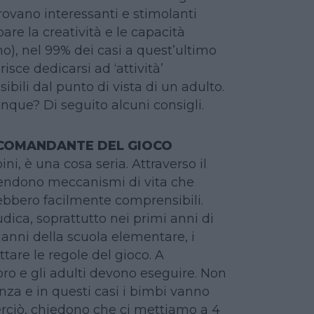
vano interessanti e stimolanti
pare la creatività e le capacità
no), nel 99% dei casi a quest’ultimo
isce dedicarsi ad ‘attività’
bili dal punto di vista di un adulto.
que? Di seguito alcuni consigli.
L COMANDANTE DEL GIOCO
ini, è una cosa seria. Attraverso il
prendono meccanismi di vita che
ebbero facilmente comprensibili.
ludica, soprattutto nei primi anni di
i anni della scuola elementare, i
ttare le regole del gioco. A
o e gli adulti devono eseguire. Non
enza e in questi casi i bimbi vanno
erciò, chiedono che ci mettiamo a 4