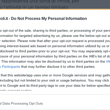
 rappresenta una sorta di limite, per
o l’attività in un tempo limitato.
? SI, PERCHÈ NO?
i.it -
Do Not Process My Personal Information
mportante che mamma e papà
o figli, è anche fondamentale
to opt-out of the sale, sharing to third parties, or processing of your per
formation for targeted advertising by us, please use the below opt-out s
in solitudine. Solo rimanendo da soli,
r selection. Please note that after your opt-out request is processed y
 possono mettere davvero alla prova
eing interest-based ads based on personal information utilized by us or
creatività per superare la noia. Ecco
disclosed to third parties prior to your opt-out. You may separately opt-
sieme va contestualizzato in un lasso
losure of your personal information by third parties on the IAB’s list of
. This information may also be disclosed by us to third parties on the
IA
 negli altri momenti il piccolo deve
Participants
that may further disclose it to other third parties.
zare il suo tempo libero da solo.
 that this website/app uses one or more Google services and may gath
 QUELLO GIUSTO PER GIOCARE
including but not limited to your visit or usage behaviour. You may click 
ssibile giocare sempre. In ogni
 to Google and its third-party tags to use your data for below specifi
ogle consent section.
nata. Tutto, infatti, può diventare
timento: quando fate la spesa,
l Data Processing Opt Outs
acchina, quando li accompagnate a