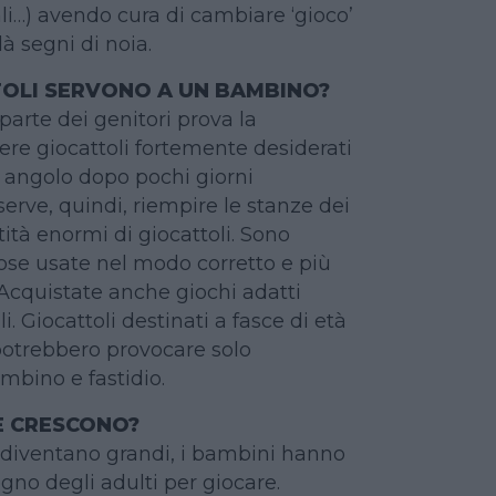
ali…) avendo cura di cambiare ‘gioco’
à segni di noia.
OLI SERVONO A UN BAMBINO?
parte dei genitori prova la
ere giocattoli fortemente desiderati
 angolo dopo pochi giorni
serve, quindi, riempire le stanze dei
tà enormi di giocattoli. Sono
cose usate nel modo corretto e più
 Acquistate anche giochi adatti
gli. Giocattoli destinati a fasce di età
 potrebbero provocare solo
mbino e fastidio.
E CRESCONO?
iventano grandi, i bambini hanno
no degli adulti per giocare.