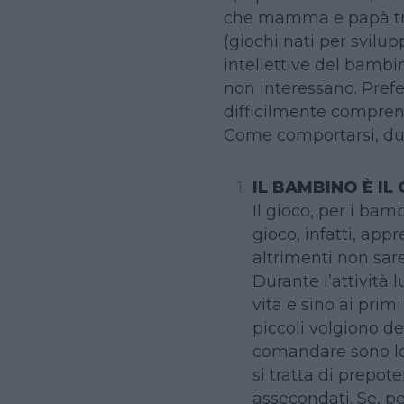
che mamma e papà tro
(giochi nati per svilup
intellettive del bambi
non interessano. Prefer
difficilmente comprensi
Come comportarsi, dun
IL BAMBINO È I
Il gioco, per i bamb
gioco, infatti, ap
altrimenti non sar
Durante l’attività 
vita e sino ai prim
piccoli volgiono de
comandare sono lor
si tratta di prepot
assecondati. Se, p