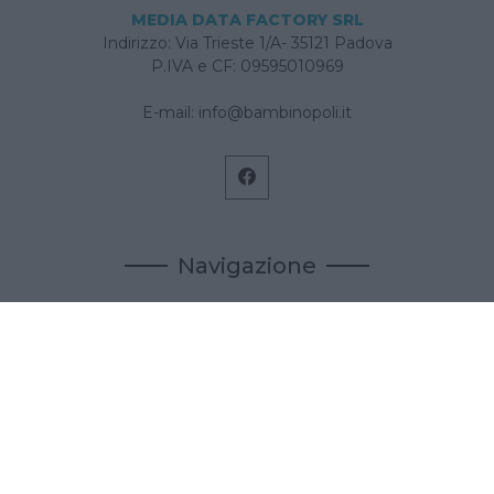
MEDIA DATA FACTORY SRL
Indirizzo: Via Trieste 1/A- 35121 Padova
P.IVA e CF: 09595010969
E-mail:
info@bambinopoli.it
Navigazione
Concepire
Donna
Età Prescolare
Età Scolare
Feste
Gravidanza
Neonato