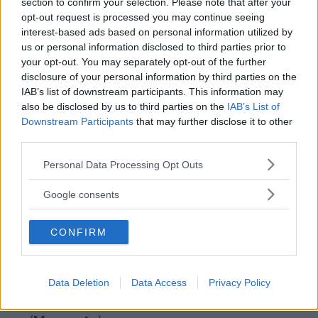
section to confirm your selection. Please note that after your
circuito avventura con ponte tibetano,
opt-out request is processed you may continue seeing
orienteering, scuola di sopravvivenza; la
interest-based ads based on personal information utilized by
riserva di animali selvatici a
Torre
us or personal information disclosed to third parties prior to
Burchino
in cui si svolgono campi di
your opt-out. You may separately opt-out of the further
disclosure of your personal information by third parties on the
orienteering, circuiti avventura con ponti
IAB’s list of downstream participants. This information may
ecodinamici, ponte tibetano,
also be disclosed by us to third parties on the
IAB’s List of
passeggiate a cavallo e scuola di
Downstream Participants
that may further disclose it to other
equitazione; il
Parco Avventura Nahar
,
third parties.
pensato per adulti e bambini, costituito
Please note that this website/app uses one or more Google
Personal Data Processing Opt Outs
da 20 linee aeree; l’impianto
services and may gather and store information including but
orienteering alle
Marcite di Norcia
,
not limited to your visit or usage behaviour. You may click to
Google consents
grant or deny consent to Google and its third-party tags to
adatto ai principianti che si avvicinano
use your data for below specified purposes in below Google
per la prima volta a questa disciplina; i 3
CONFIRM
consent section.
campo di tiro con l’arco rispettivamente
a
Serravalle di Norcia
,
Norcia
e
Località Quarantotto di Norcia
; il
Data Deletion
Data Access
Privacy Policy
campo da soft-air nelle Marche