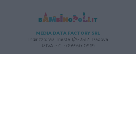
MEDIA DATA FACTORY SRL
Indirizzo: Via Trieste 1/A- 35121 Padova
P.IVA e CF: 09595010969
E-mail:
info@bambinopoli.it
Navigazione
Concepire
Donna
Età Prescolare