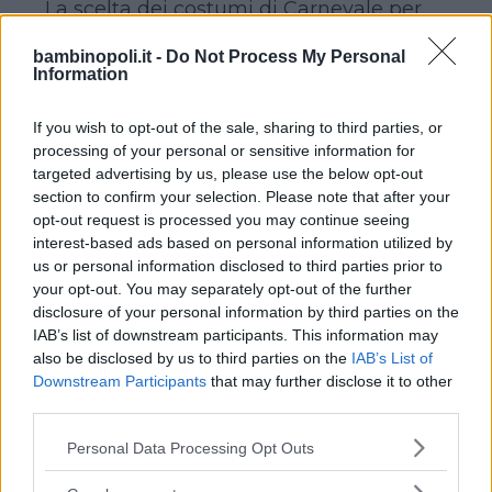
La scelta dei costumi di Carnevale per
neonati su Funidelia è davvero amplia:
bambinopoli.it -
Do Not Process My Personal
ce ne sono per tutti i gusti e per tutte le
Information
tasche. E soprattutto, dato
fondamentale, anche i costumini più
If you wish to opt-out of the sale, sharing to third parties, or
economici sono fatti con materiali di
processing of your personal or sensitive information for
targeted advertising by us, please use the below opt-out
qualità e permettono al neonato di
section to confirm your selection. Please note that after your
muoversi comodamente.
opt-out request is processed you may continue seeing
interest-based ads based on personal information utilized by
us or personal information disclosed to third parties prior to
your opt-out. You may separately opt-out of the further
Continua a leggere dopo la pubblicità
disclosure of your personal information by third parties on the
IAB’s list of downstream participants. This information may
also be disclosed by us to third parties on the
IAB’s List of
Downstream Participants
that may further disclose it to other
I costumi più adatti per un neonato
third parties.
hanno una caratteristica essenziale:
Please note that this website/app uses one or more Google
Personal Data Processing Opt Outs
sono pensati per bambini che li
services and may gather and store information including but
indosseranno rimanendo sdraiati, sulla
not limited to your visit or usage behaviour. You may click to