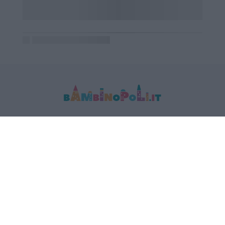
MEDIA DATA FACTORY SRL
Indirizzo: Via Trieste 1/A- 35121 Padova
P.IVA e CF: 09595010969
E-mail:
info@bambinopoli.it