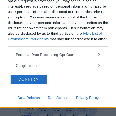
opt-out request is processed you may continue seeing
che, per molti aspetti, assomiglia un po’
interest-based ads based on personal information utilized by
us or personal information disclosed to third parties prior to
a
Word
. In alto trovi i
Menu
e la
Barra
your opt-out. You may separately opt-out of the further
degli Strumenti
e a sinistra un riquadro
disclosure of your personal information by third parties on the
che ti permette di scegliere il tipo di
IAB’s list of downstream participants. This information may
pubblicazione che desideri effettuare
also be disclosed by us to third parties on the
IAB’s List of
(per la stampa nel caso in cui volessi
Downstream Participants
that may further disclose it to other
third parties.
stampare i tuoi biglietti, da inserire in
una mail…). Il riquadro centrale, invece, è
Please note that this website/app uses one or more Google
Personal Data Processing Opt Outs
services and may gather and store information including but
il tuo foglio di lavoro.
not limited to your visit or usage behaviour. You may click to
Google consents
grant or deny consent to Google and its third-party tags to
use your data for below specified purposes in below Google
CONFIRM
consent section.
Data Deletion
Data Access
Privacy Policy