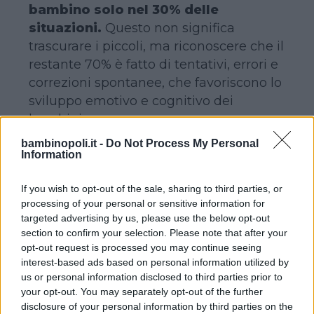
bambino solo nel 30% delle
situazioni.
Questo non significa
trascurare i piccoli, ma riconoscere che il
restante 70% è fatto di tentativi, errori e
correzioni spontanee, che favoriscono lo
sviluppo emotivo e cognitivo dei
bambini.
bambinopoli.it -
Do Not Process My Personal
Information
Questa prospettiva aiuta a superare la
trappola dell’iperprotezione, spesso
If you wish to opt-out of the sale, sharing to third parties, or
causa di stress e ansia nei genitori, e
processing of your personal or sensitive information for
sostiene l’importanza di lasciare che i
targeted advertising by us, please use the below opt-out
figli sperimentino qualche difficoltà
section to confirm your selection. Please note that after your
opt-out request is processed you may continue seeing
quotidiana, come un compito difficile,
interest-based ads based on personal information utilized by
una discussione o un piccolo errore.
us or personal information disclosed to third parties prior to
Questi episodi rappresentano infatti
your opt-out. You may separately opt-out of the further
il terreno su cui si costruisce la
disclosure of your personal information by third parties on the