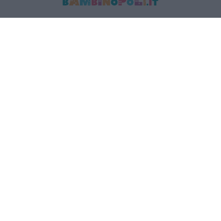
MEDIA DATA FACTORY SRL
Indirizzo: Via Trieste 1/A- 35121 Padova
P.IVA e CF: 09595010969
E-mail:
info@bambinopoli.it
Navigazione
Concepire
Donna
Età Prescolare
Età Scolare
Feste
Gravidanza