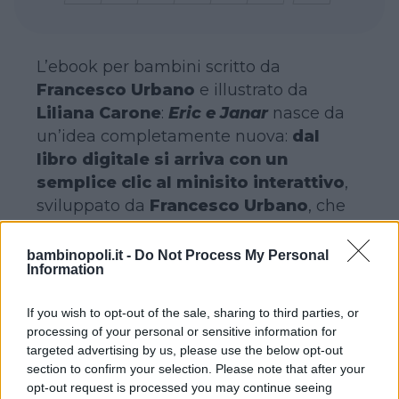
L’ebook per bambini scritto da
Francesco Urbano
e illustrato da
Liliana Carone
:
Eric e Janar
nasce da
un’idea completamente nuova:
dal
libro digitale si arriva con un
semplice clic al minisito interattivo
,
sviluppato da
Francesco Urbano
, che
prevede la possibilità per ogni piccolo
lettore di interagire con il testo
bambinopoli.it -
Do Not Process My Personal
Information
disegnando, colorando, scrivendo e
annotando ogni pensiero in tutta libertà.
If you wish to opt-out of the sale, sharing to third parties, or
processing of your personal or sensitive information for
LA TRAMA
targeted advertising by us, please use the below opt-out
section to confirm your selection. Please note that after your
opt-out request is processed you may continue seeing