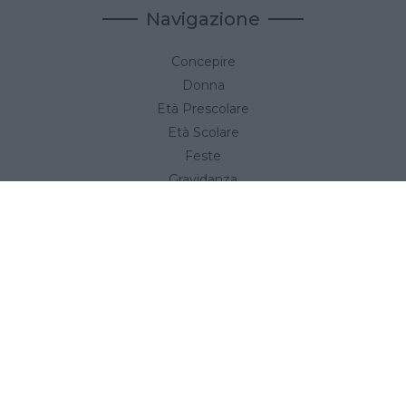
Navigazione
Concepire
Donna
Età Prescolare
Età Scolare
Feste
Gravidanza
Neonato
Accedi
Link utili
Privacy Policy
Cookie Policy
;