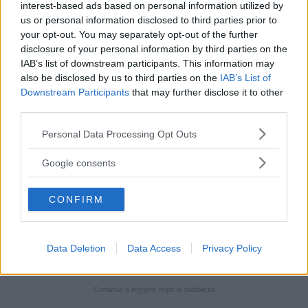
Eric
è un bambino,
Janar
è invece un
interest-based ads based on personal information utilized by
us or personal information disclosed to third parties prior to
drago.
Eric
e
Janar
vivono in un mondo
your opt-out. You may separately opt-out of the further
dove uomini e draghi sono acerrimi
disclosure of your personal information by third parties on the
nemici e si combattono senza tregua. Il
IAB’s list of downstream participants. This information may
papà di
Eric
è un cacciatore di draghi e il
also be disclosed by us to third parties on the
IAB’s List of
papà di
Janar
dà la caccia agli uomini.
Downstream Participants
that may further disclose it to other
third parties.
Non si sa chi ha cominciato questa
battaglia, che è parte integrante della
Please note that this website/app uses one or more Google
Personal Data Processing Opt Outs
services and may gather and store information including but
loro vita. Il piccolo
Eric
dunque cresce
not limited to your visit or usage behaviour. You may click to
Google consents
pensando che un giorno combatterà i
grant or deny consent to Google and its third-party tags to
draghi, finché arriva il momento in cui li
use your data for below specified purposes in below Google
vede passare e insieme alla sorellina
CONFIRM
consent section.
Helen
ne è terrorizzato finchè conosce il
piccolo
Janar
e scopre…
Data Deletion
Data Access
Privacy Policy
Continua a leggere dopo la pubblicità