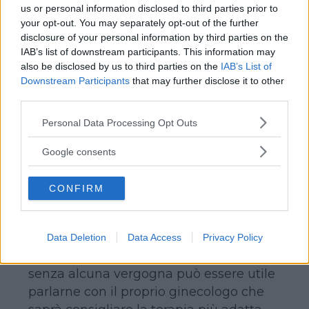
legumi e cereali), non speziati o
us or personal information disclosed to third parties prior to
eccessivamente piccanti; aumentare
your opt-out. You may separately opt-out of the further
disclosure of your personal information by third parties on the
l’introito di liquidi (almeno un litro e
IAB’s list of downstream participants. This information may
mezzo al giorno) e praticare
also be disclosed by us to third parties on the
IAB’s List of
quotidianamente attività fisica (é
Downstream Participants
that may further disclose it to other
sufficiente anche una lunga
third parties.
passeggiata ogni giorno) per
Please note that this website/app uses one or more Google
Personal Data Processing Opt Outs
favorire una buona circolazione
.
services and may gather and store information including but
Inoltre, si consiglia di porre attenzione
not limited to your visit or usage behaviour. You may click to
Google consents
grant or deny consent to Google and its third-party tags to
all’igiene personale effettuando lavaggi
use your data for below specified purposes in below Google
con acqua tiepida (mai fredda) e
CONFIRM
consent section.
preferendo alla carta igienica le
salviettine umidificate con effetto
emolliente.
Data Deletion
Data Access
Privacy Policy
In ogni caso, in presenza di emorroidi,
senza alcuna vergogna può essere utile
parlarne con il proprio ginecologo che