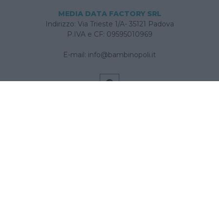
MEDIA DATA FACTORY SRL
Indirizzo: Via Trieste 1/A- 35121 Padova
P.IVA e CF: 09595010969
E-mail:
info@bambinopoli.it
Navigazione
Concepire
Donna
Età Prescolare
Età Scolare
Feste
Gravidanza