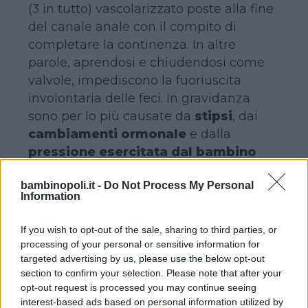
(3 in tutto) vascolarizzato poste alla fine
del canale anale con il compito di
completare la continenza. In altre
parole, aprendosi e chiudendosi come
valvole, impediscono la fuoriuscita
involontaria delle feci. In gravidanza
sono per lo più causate da
stipsi
, dai
cambiamenti ormonale
e dalla
pressione esercitata dal bambino
sulle vene rettali
.
bambinopoli.it -
Do Not Process My Personal
Dal momento che l’uso di farmaci, in
Information
particolare quelli a base di cortisone é
sconsigliato, é importante, per
If you wish to opt-out of the sale, sharing to third parties, or
impedirne la comparsa prima e
processing of your personal or sensitive information for
alleviarne i sintomi poi,
controllare
targeted advertising by us, please use the below opt-out
section to confirm your selection. Please note that after your
l’alimentazione preferendo cibi
opt-out request is processed you may continue seeing
ricchi di fibre (frutta e verdura,
interest-based ads based on personal information utilized by