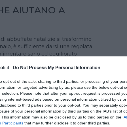
HE AIUTANO A
ndi abbuffate natalizie si trasformino
nnaio, è sufficiente darsi una regolata
limentare sano ed equilibrato
i.it -
Do Not Process My Personal Information
elte alimentari, quindi, quei cibi che
i grassi, ma aiutano l’organismo a
to opt-out of the sale, sharing to third parties, or processing of your per
.
formation for targeted advertising by us, please use the below opt-out s
sta piramide, le
verdure
, in
r selection. Please note that after your opt-out request is processed y
di stagione e quelle a foglia verde.
eing interest-based ads based on personal information utilized by us or
crudi o cotti al vapore conditi con
disclosed to third parties prior to your opt-out. You may separately opt-
losure of your personal information by third parties on the IAB’s list of
a
(poco calorica, ha anche un effetto
. This information may also be disclosed by us to third parties on the
IA
r i giorni successivi a pranzi o cene
Participants
that may further disclose it to other third parties.