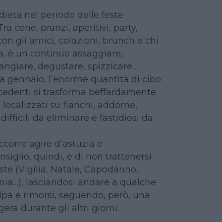
dieta nel periodo delle feste
Tra cene, pranzi, aperitivi, party,
on gli amici, colazioni, brunch e chi
a, è un continuo assaggiare,
angiare, degustare, spizzicare..
a gennaio, l’enorme quantità di cibo
ecedenti si trasforma beffardamente
li localizzati su fianchi, addome,
difficili da eliminare e fastidiosi da
occorre agire d’astuzia e
siglio, quindi, è di non trattenersi
este (Vigilia, Natale, Capodanno,
nia…), lasciandosi andare a qualche
olpa e rimorsi, seguendo, però, una
era durante gli altri giorni.