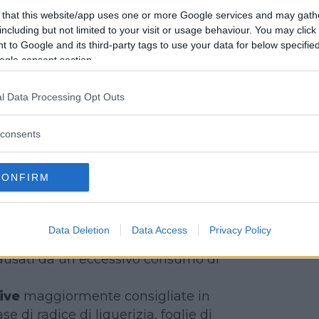
he di vitamina A e sali minerali,
 that this website/app uses one or more Google services and may gath
chi di ferro, cotti al vapore o al forno
including but not limited to your visit or usage behaviour. You may click 
 to Google and its third-party tags to use your data for below specifi
sce
, in particolare pesce azzurro da
ogle consent section.
alla griglia condito con olio e
l Data Processing Opt Outs
rati con pasta o riso rappresentano
lorico, ricco di proteine e fibre.
consents
FUSI
CONFIRM
olto utili per alleviare problemi
Data Deletion
Data Access
Privacy Policy
tione, senso di pesantezza, gonfiore
ausati da un eccessivo consumo di
ive
maggiormente consigliate in
se di radice di liquerizia, foglie di