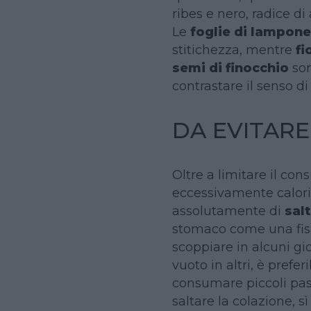
ribes e nero, radice di 
Le
foglie di lampone
stitichezza, mentre
fi
semi di finocchio
son
contrastare il senso di
DA EVITARE
Oltre a limitare il co
eccessivamente calori
assolutamente di
salt
stomaco come una fis
scoppiare in alcuni g
vuoto in altri, è prefe
consumare piccoli past
saltare la colazione, s