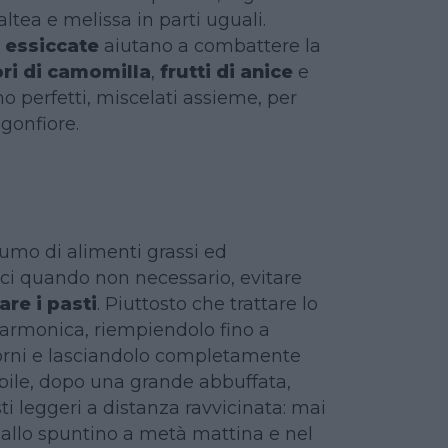
altea e melissa in parti uguali.
 essiccate
aiutano a combattere la
ori di camomilla
,
frutti di anice
e
o perfetti, miscelati assieme, per
 gonfiore.
nsumo di alimenti grassi ed
ci quando non necessario, evitare
are i pasti
. Piuttosto che trattare lo
armonica, riempiendolo fino a
iorni e lasciandolo completamente
ribile, dopo una grande abbuffata,
i leggeri a distanza ravvicinata: mai
ì allo spuntino a metà mattina e nel