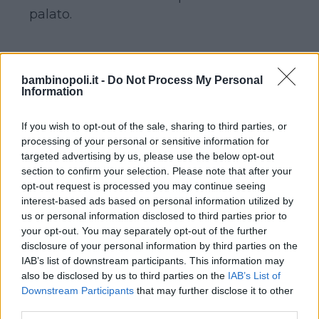
palato.
Continua a leggere dopo la pubblicità
bambinopoli.it -
Do Not Process My Personal
Information
If you wish to opt-out of the sale, sharing to third parties, or
La
linea Physio
con tettina
ACTIVE
processing of your personal or sensitive information for
rispetta tutte queste caratteristiche. Non
targeted advertising by us, please use the below opt-out
section to confirm your selection. Please note that after your
solo: è stata anche declinata in 4
opt-out request is processed you may continue seeing
varianti, proprio per adattarsi al meglio
interest-based ads based on personal information utilized by
alle esigenze più disparate.
us or personal information disclosed to third parties prior to
your opt-out. You may separately opt-out of the further
disclosure of your personal information by third parties on the
PHYSIO COMFORT (novità)
: disponibili
IAB’s list of downstream participants. This information may
sia in caucciù che in morbido silicone, i
also be disclosed by us to third parties on the
IAB’s List of
succhietti Physio Comfort hanno uan
Downstream Participants
that may further disclose it to other
third parties.
forma extra ergonomica che lascia