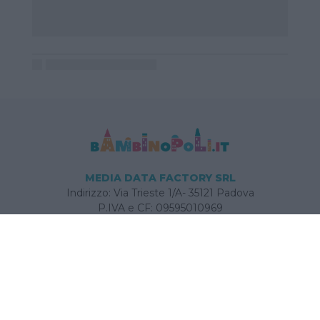
MEDIA DATA FACTORY SRL
Indirizzo: Via Trieste 1/A- 35121 Padova
P.IVA e CF: 09595010969
E-mail:
info@bambinopoli.it