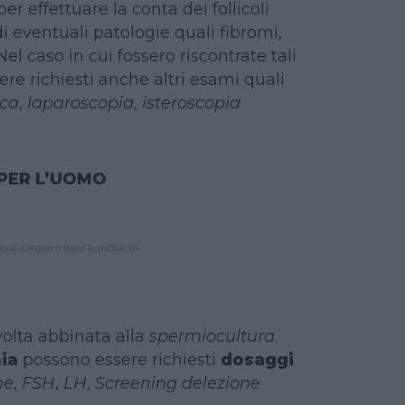
 per effettuare la conta dei follicoli
di eventuali patologie quali fibromi,
 Nel caso in cui fossero riscontrate tali
re richiesti anche altri esami quali
ica
,
laparoscopia
,
isteroscopia
 PER L’UOMO
nua a leggere dopo la pubblicità
volta abbinata alla
spermiocultura
.
ia
possono essere richiesti
dosaggi
ne
,
FSH
,
LH
,
Screening delezione