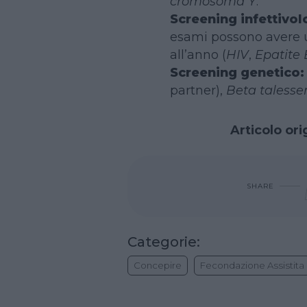
cromosoma Y
.
Screening infettivol
esami possono avere u
all’anno (
HIV
,
Epatite 
Screening genetico:
partner),
Beta taless
Articolo ori
SHARE
Categorie:
Concepire
Fecondazione Assistita