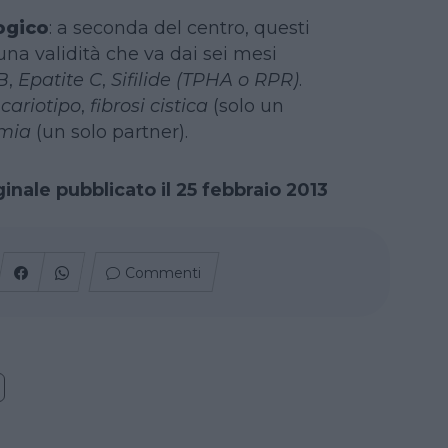
ogico
: a seconda del centro, questi
na validità che va dai sei mesi
B
,
Epatite C
,
Sifilide (TPHA o RPR)
.
cariotipo
,
fibrosi cistica
(solo un
emia
(un solo partner).
ginale pubblicato il 25 febbraio 2013
Commenti