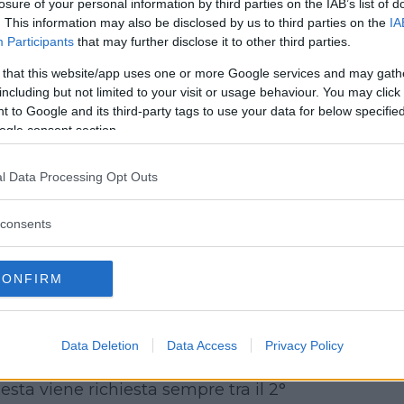
losure of your personal information by third parties on the IAB’s list of
enedione
,
DHEA-s
(questi ultimi tre
. This information may also be disclosed by us to third parties on the
IA
 richiesti quando il ciclo è molto
Participants
that may further disclose it to other third parties.
 that this website/app uses one or more Google services and may gath
ogico
: a seconda del centro, questi
including but not limited to your visit or usage behaviour. You may click 
na validità che va dai sei mesi
 to Google and its third-party tags to use your data for below specifi
B
,
Epatite C
,
Sifilide (TPHA o RPR)
,
ogle consent section.
 sia vaccinati),
Pap Test
,
Tampone
i due da ripetere solo se più vecchi
l Data Processing Opt Outs
 questi esami, che non tutti i
consents
e seguono e che hanno costi piuttosto
tto l’anno e non vanno eseguiti
CONFIRM
passi da un centro all’altro. Tra i
iotipo
,
Fibrosi cistica
(un solo
tore V
,
Beta talassemia
(solo un
Data Deletion
Data Access
Privacy Policy
uesta viene richiesta sempre tra il 2°