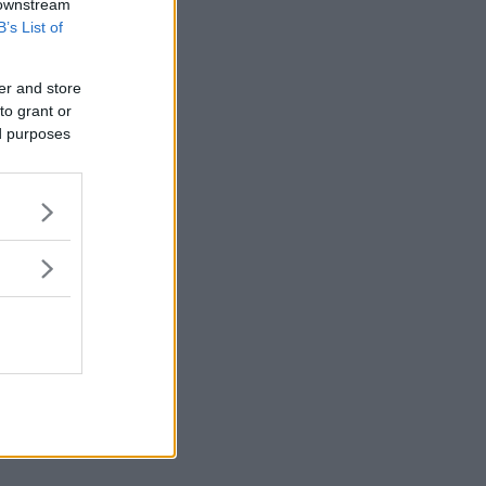
 downstream
B’s List of
er and store
to grant or
ed purposes