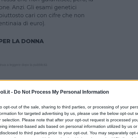
one. Anzi. Gli esami genetici
iuttosto cari con cifre che non
entinaia di euro).
 PER LA DONNA
nua a leggere dopo la pubblicità
i.it -
Do Not Process My Personal Information
ti di questi devono essere eseguiti in
ciclo. Meglio informarsi prima per non
to opt-out of the sale, sharing to third parties, or processing of your per
ra questi i più richiesti sono:
formation for targeted advertising by us, please use the below opt-out s
esti tre vanno effettuati tra il 2° e il
r selection. Please note that after your opt-out request is processed y
olattina
,
TSH
. Altri meno frequenti:
eing interest-based ads based on personal information utilized by us or
disclosed to third parties prior to your opt-out. You may separately opt-
leriano)
,
Ormone Tiroideo T4
,