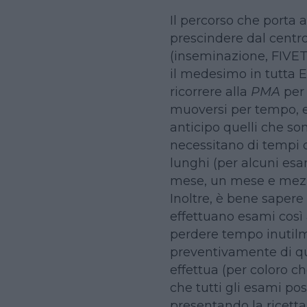
Il percorso che porta 
prescindere dal centro 
(inseminazione, FIVET
il medesimo in tutta Eu
ricorrere alla
PMA
per 
muoversi per tempo, 
anticipo quelli che son
necessitano di tempi d
lunghi (per alcuni esa
mese, un mese e mezzo
Inoltre, è bene sapere 
effettuano esami così 
perdere tempo inutilm
preventivamente di qu
effettua (per coloro ch
che tutti gli esami pos
presentando la ricetta