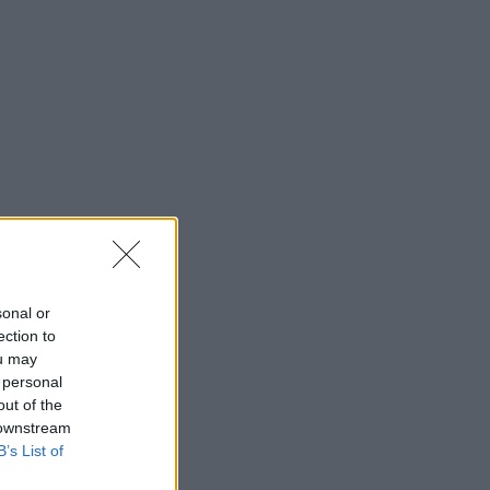
sonal or
ection to
ou may
 personal
out of the
 downstream
B’s List of