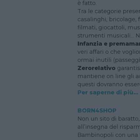
è fatto.
Tra le categorie prese
casalinghi, bricolage, 
filmati, giocattoli, mu
strumenti musicali… N
Infanzia e premama
veri affari o che vogli
ormai inutili (passeggin
Zerorelativo
garantis
mantiene on line gli 
questi dovranno essere
Per saperne di più…
BORN4SHOP
Non un sito di baratto
all’insegna del risparm
Bambinopoli con una v