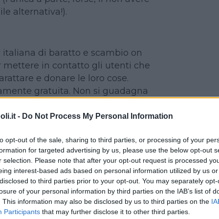
le alternativa!).
italiana di baratto e scambio on
r mettere in contatto gli utenti che
rattare e donare le loro cose.
tamente gratuita. Non si guadagna
tto di scambio) e non si spende
mente, l’oggetto di scambio!). La
i.it -
Do Not Process My Personal Information
bituare le persone a un consumo
to opt-out of the sale, sharing to third parties, or processing of your per
e facilmente e concretamente messo
formation for targeted advertising by us, please use the below opt-out s
idiana di ciascuno.
r selection. Please note that after your opt-out request is processed y
 (libri, cd, cellulari, complementi
eing interest-based ads based on personal information utilized by us or
iù recente, la categoria
disclosed to third parties prior to your opt-out. You may separately opt-
é
dove è possibile scambiare (o
losure of your personal information by third parties on the IAB’s list of
. This information may also be disclosed by us to third parties on the
IA
 carrozzine, passeggini, sedioline,
Participants
that may further disclose it to other third parties.
iamento, giocattoli…