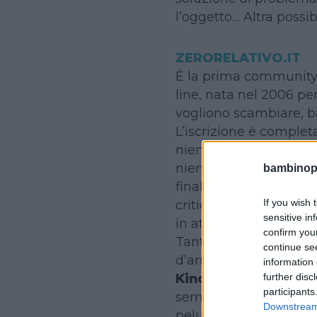
l’oggetto… Altra possibi
ZERORELATIVO.IT
É la prima community 
line, nata nel 2006 pe
vogliono scambiare, ba
L’iscrizione è comple
niente (a parte l’ogge
niente (a parte, ovvia
bambinopol
finalità è quella di a
If you wish 
critico che può esser
sensitive in
in atto nella vita quot
confirm you
Tantissime le categorie
continue se
d’arredo, viaggi…) e, p
information 
Kindergarten & Beb
further disc
participants
semplicemente donare)
Downstream 
peluche, capi d’abbigl