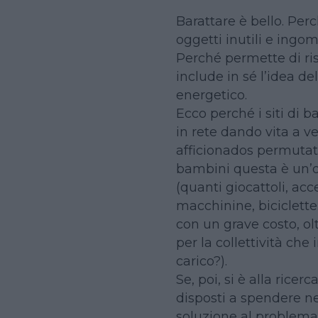
Barattare è bello. Per
oggetti inutili e ingo
Perché permette di ri
include in sé l’idea del
energetico.
Ecco perché i siti di b
in rete dando vita a v
afficionados permutato
bambini questa è un’ot
(quanti giocattoli, acce
macchinine, biciclette
con un grave costo, olt
per la collettività ch
carico?).
Se, poi, si è alla ricer
disposti a spendere ne
soluzione al problema (