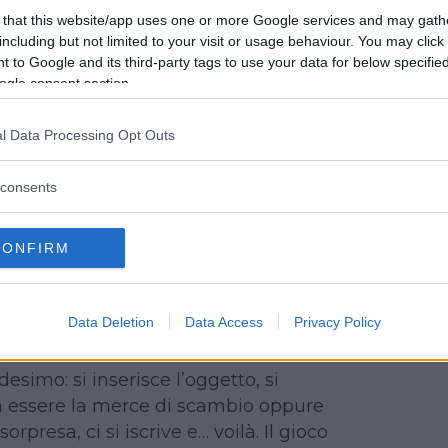
 that this website/app uses one or more Google services and may gath
ce la formula Gratis 100% e
including but not limited to your visit or usage behaviour. You may click 
annunci per 30 giorni. Dopodiché
 to Google and its third-party tags to use your data for below specifi
 modificati.
ogle consent section.
l Data Processing Opt Outs
nua a leggere dopo la pubblicità
consents
CONFIRM
una vetrina virtuale che permette di
Data Deletion
Data Access
Privacy Policy
tutti quegli oggetti che non
esimo: si inserisce l’oggetto, si
a essere la merce di scambio oppure
orpresa, ci si iscrive e… voilà. Il gioco