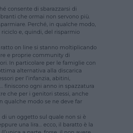
ché consente di sbarazzarsi di
mbranti che ormai non servono più.
sparmiare. Perché, in qualche modo,
 riciclo e, quindi, del risparmio
aratto on line si stanno moltiplicando
ere e proprie community di
ri. In particolare per le famiglie con
tima alternativa alla discarica
ssori per l’infanzia, abitini,
… finiscono ogni anno in spazzatura
re che per i genitori stessi, anche
e in qualche modo se ne deve far
ca di un oggetto sul quale non si è
ppure una lira… ecco, il baratto è la
l’unica a parte, forse, il non avere