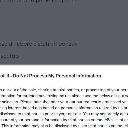
uto medicanti per le i tagli o le
o di febbre o stati influenzali
 spettro
i.it -
Do Not Process My Personal Information
e di cinetosi, ossia mal dÂ’auto, di
i treno, fondamentale avere con sé
to opt-out of the sale, sharing to third parties, or processing of your per
aci anticolinergici
formation for targeted advertising by us, please use the below opt-out s
r selection. Please note that after your opt-out request is processed y
eing interest-based ads based on personal information utilized by us or
disclosed to third parties prior to your opt-out. You may separately opt-
DESTINAZIONE
losure of your personal information by third parties on the IAB’s list of
. This information may also be disclosed by us to third parties on the
IA