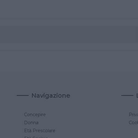
Navigazione
Concepire
Priv
a
Donna
Cook
Età Prescolare