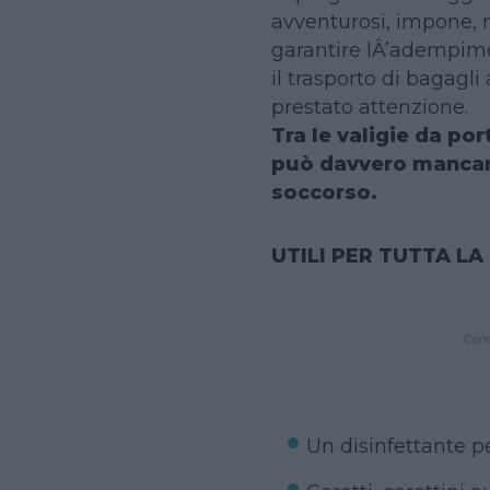
avventurosi, impone, n
garantire lÂ’adempime
il trasporto di bagagli
prestato attenzione.
Tra le valigie da po
può davvero mancare
soccorso.
UTILI PER TUTTA LA
Conti
Un disinfettante pe