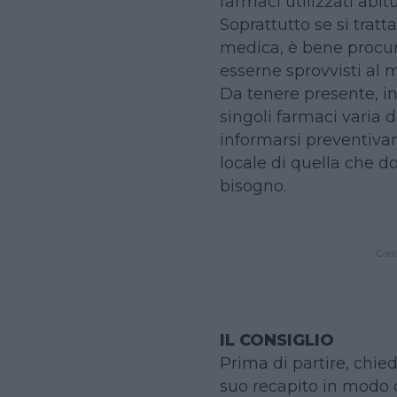
farmaci utilizzati abi
Soprattutto se si tratt
medica, è bene procura
esserne sprovvisti al
Da tenere presente, in
singoli farmaci varia 
informarsi preventiva
locale di quella che do
bisogno.
Conti
IL CONSIGLIO
Prima di partire, chied
suo recapito in modo c