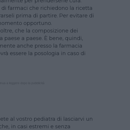
tualmente per prendersene cura.
a di farmaci che richiedono la ricetta
rseli prima di partire. Per evitare di
 momento opportuno.
oltre, che la composizione dei
da paese a paese. È bene, quindi,
mente anche presso la farmacia
vrà essere la posologia in caso di
nua a leggere dopo la pubblicità
ete al vostro pediatra di lasciarvi un
he, in casi estremi e senza