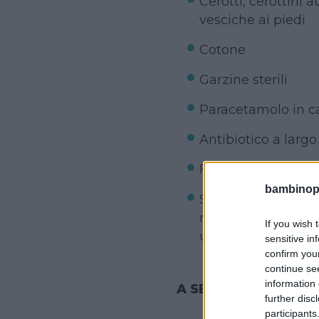
Cerotti, cerottini a
vesciche ai piedi
Cotone
Garzine sterili
Paracetamolo in cas
Antibiotico a largo
Fermenti lattici
bambinopol
Se il bambino soffr
mare, di aereo o d
If you wish 
una scatola di farm
sensitive in
confirm you
continue se
information 
A SECONDA DELLA 
further disc
participants