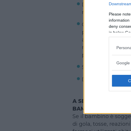
Disinfettante intes
Downstream 
rischio)
Please note
information 
Creme, spray e stic
deny consent
piccoli, in commer
in below Go
antizanzara che rila
rinfrescanti contro 
Persona
punture.
Google 
Solari adatti al pro
Doposole
A SECONDA DELLE E
BAMBINO
Se il bambino è sogget
di gola, tosse, reazioni