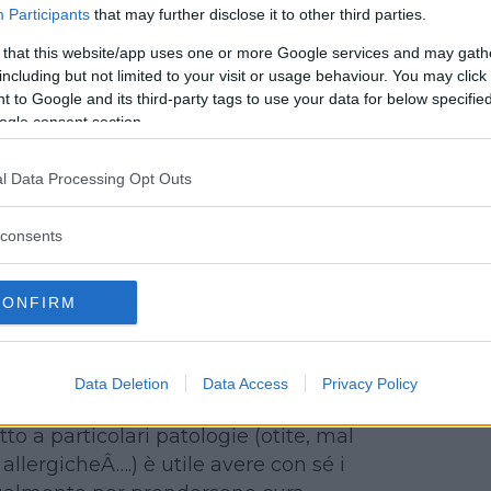
tinale (nel caso viaggiate in paesi a
Participants
that may further disclose it to other third parties.
 that this website/app uses one or more Google services and may gath
including but not limited to your visit or usage behaviour. You may click 
k per il dopo-puntura. Per i più
 to Google and its third-party tags to use your data for below specifi
cio troverete baby-cerotti
ogle consent section.
sciano oli naturali lenitivi e
il prurito e i fastidi causati dalle
l Data Processing Opt Outs
consents
prio fototipo
CONFIRM
SIGENZE SPECIFICHE DEL
Data Deletion
Data Access
Privacy Policy
to a particolari patologie (otite, mal
 allergicheÂ….) è utile avere con sé i