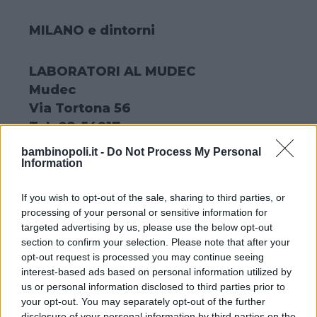
MILANO e dintorni
LABORATORI AL MUDEC
Mudec
Via Tortona 56
Tel. 02-54917
www.mudec.it
bambinopoli.it -
Do Not Process My Personal
Information
Alle ore 17.30, in occasione della Festa
If you wish to opt-out of the sale, sharing to third parties, or
processing of your personal or sensitive information for
della mamma, un laboratorio speciale
targeted advertising by us, please use the below opt-out
per mamme e bambino che unisce
section to confirm your selection. Please note that after your
l’attività creativa alla visita guidata alla
opt-out request is processed you may continue seeing
collezione permanente del museo. Il
interest-based ads based on personal information utilized by
us or personal information disclosed to third parties prior to
laboratorio, dedicato ai bimbi dai 6 agli
your opt-out. You may separately opt-out of the further
11 anni, vede coinvolti le mamme e i loro
disclosure of your personal information by third parties on the