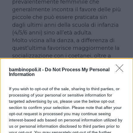
prevalentemente femminile che
generalmente incontra il favore delle più
piccole che può essere praticata sin
dagli ultimi anni della scuola di infanzia
(4/5/6 anni) sino all’età adulta.
Molto vicina alla danza, a differenza di
quest’ultima favorisce maggiormente la
socializzazione con i coetanei, oltre a
migliorare la mobilità articolare, la
bambinopoli.it -
Do Not Process My Personal
tonicità muscolare e la
Information
consapevolezza del proprio corpo
.
Caratterizzata dall’utilizzo di un attrezzo
If you wish to opt-out of the sale, sharing to third parties, or
– cerchio, palla, clavette, nastro e fune –
processing of your personal or sensitive information for
e dalla presenza della musica che detta
targeted advertising by us, please use the below opt-out
section to confirm your selection. Please note that after your
il ritmo dei movimenti e delle figure, la
opt-out request is processed you may continue seeing
ginnastica ritmica proposta alle più
interest-based ads based on personal information utilized by
piccine (fino a 12 anni) prevede anche
us or personal information disclosed to third parties prior to
l’esecuzione di esercizi a corpo libero
your opt-out. You may separately opt-out of the further