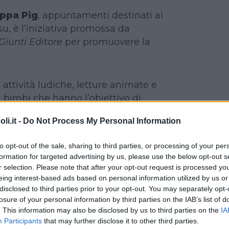
eppa Pig
, appuntamenti destinati ai
su, è l’iniziativa promossa da
Giunti Editore
per promuovere la
i attività ludiche, letture animate e
 i bimbi che hanno l’obiettivo di
a i piccini attraverso le storie in cui
i.it -
Do Not Process My Personal Information
ro amata beniamina
Peppa Pig
,
e alla sua famiglia, grazie al
to opt-out of the sale, sharing to third parties, or processing of your per
sso tutti i giorni da
Rai Yoyo
.
formation for targeted advertising by us, please use the below opt-out s
ori per i bambini sono pensati per
r selection. Please note that after your opt-out request is processed y
ività attraverso esperienze di
eing interest-based ads based on personal information utilized by us or
disclosed to third parties prior to your opt-out. You may separately opt-
nno come comune denominatore
losure of your personal information by third parties on the IAB’s list of
do della lettura.
. This information may also be disclosed by us to third parties on the
IA
Participants
that may further disclose it to other third parties.