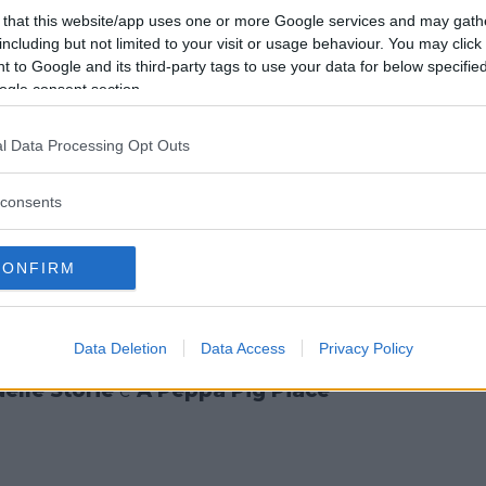
 that this website/app uses one or more Google services and may gath
nua a leggere dopo la pubblicità
including but not limited to your visit or usage behaviour. You may click 
 to Google and its third-party tags to use your data for below specifi
ogle consent section.
r l’elenco completo delle strutture
l Data Processing Opt Outs
consultate il sito
it
) può ospitare fino a 25 bambini e
consents
mente prenotato. Le attività e i
ni sono pensati per stimolare la loro
CONFIRM
 esperienze di divertimento che hanno
atore l’avvicinamento al mondo
Data Deletion
Data Access
Privacy Policy
gli eventi saranno tre:
La
 delle Storie
e
A Peppa Pig Piace