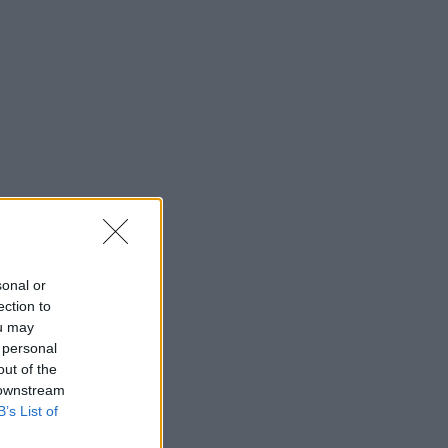
sonal or
ection to
ou may
 personal
out of the
 downstream
B’s List of