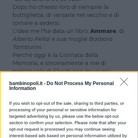
Dopo ho chiesto loro di riempire la
bottiglietta, di versarla nel secchio e di
tornare a sedersi.
L’idea me l’ha data un libro:
Ammare
, di
Alberto Pella
i e sua moglie
Barbara
Tamburin
i.
Perché oggi è la Giornata della
Memoria, e sinceramente a me di
parlare solo di Shoah non mi va più.
Perché per pensare che il passato non si
bambinopoli.it -
Do Not Process My Personal
stia ripetendo identico bisogna essere
Information
un po’ miopi. Ma per non vedere pezzi di
quel passato nel nostro presente,
If you wish to opt-out of the sale, sharing to third parties, or
processing of your personal or sensitive information for
bisogna essere proprio ciechi.
targeted advertising by us, please use the below opt-out
Davanti ai loro occhi ho fatto una
section to confirm your selection. Please note that after your
grande barca di carta e ho detto di
opt-out request is processed you may continue seeing
metterci ciascuno il proprio foglietto
interest-based ads based on personal information utilized by