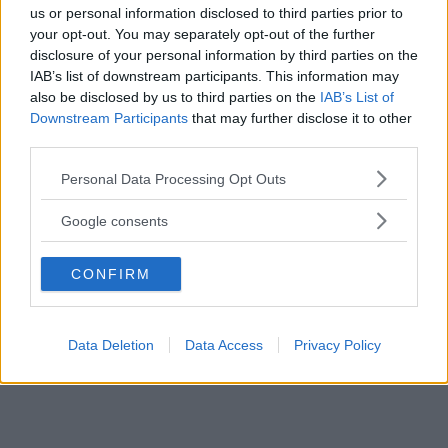
us or personal information disclosed to third parties prior to
sopra. Poi ho appoggiato la barca sulla
your opt-out. You may separately opt-out of the further
superficie dell’acqua nel secchio che
disclosure of your personal information by third parties on the
loro stessi avevano contribuito a
IAB’s list of downstream participants. This information may
riempire.
also be disclosed by us to third parties on the
IAB’s List of
Infine ho iniziato a far vacillare il
Downstream Participants
that may further disclose it to other
third parties.
secchio, fino a che la barchetta non si è
ribaltata, facendo cadere giù tutti i
Please note that this website/app uses one or more Google
Personal Data Processing Opt Outs
services and may gather and store information including but
foglietti. Tutti quei nomi, quegli omini,
not limited to your visit or usage behaviour. You may click to
Google consents
giù in fondo al secchio.
grant or deny consent to Google and its third-party tags to
C’era chi aveva messo il papà, chi la
use your data for below specified purposes in below Google
migliore amica, chi il cuginetto di un
CONFIRM
consent section.
anno.
Data Deletion
Data Access
Privacy Policy
Continua a leggere dopo la pubblicità