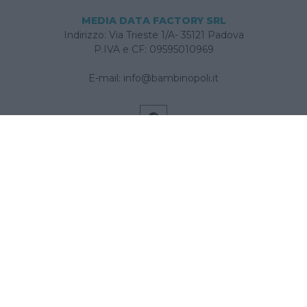
MEDIA DATA FACTORY SRL
Indirizzo: Via Trieste 1/A- 35121 Padova
P.IVA e CF: 09595010969
E-mail:
info@bambinopoli.it
Navigazione
Concepire
Donna
Età Prescolare
Età Scolare
Feste
Gravidanza