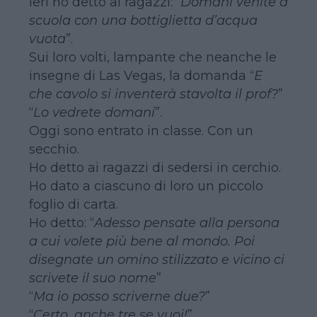
Ieri ho detto ai ragazzi: “
Domani venite a
scuola con una bottiglietta d’acqua
vuota
”.
Sui loro volti, lampante che neanche le
insegne di Las Vegas, la domanda “
E
che cavolo si inventerà stavolta il prof?
”
“
Lo vedrete domani
”.
Oggi sono entrato in classe. Con un
secchio.
Ho detto ai ragazzi di sedersi in cerchio.
Ho dato a ciascuno di loro un piccolo
foglio di carta.
Ho detto: “
Adesso pensate alla persona
a cui volete più bene al mondo. Poi
disegnate un omino stilizzato e vicino ci
scrivete il suo nome
”
“
Ma io posso scriverne due?
”
“
Certo, anche tre se vuoi!
”