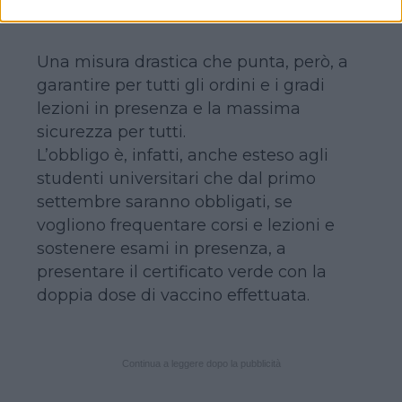
emolumento.
Una misura drastica che punta, però, a
garantire per tutti gli ordini e i gradi
lezioni in presenza e la massima
sicurezza per tutti.
L’obbligo è, infatti, anche esteso agli
studenti universitari che dal primo
settembre saranno obbligati, se
vogliono frequentare corsi e lezioni e
sostenere esami in presenza, a
presentare il certificato verde con la
doppia dose di vaccino effettuata.
Continua a leggere dopo la pubblicità