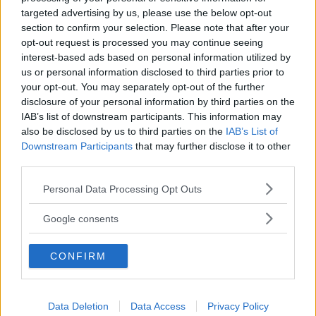
settembre scuola in presenza per tutti.
targeted advertising by us, please use the below opt-out
section to confirm your selection. Please note that after your
Si allontana, dunque, lo spettro della
opt-out request is processed you may continue seeing
DAD per l’anno scolastico 2021-2022 ma
interest-based ads based on personal information utilized by
per i docenti scatta l’obbligo di
us or personal information disclosed to third parties prior to
vaccinazione a partire dal 1° settembre.
your opt-out. You may separately opt-out of the further
disclosure of your personal information by third parties on the
Si legge nel decreto:
IAB’s list of downstream participants. This information may
al fine di garantire la salute pubblica e
also be disclosed by us to third parties on the
IAB’s List of
mantenere adeguate condizioni di
Downstream Participants
that may further disclose it to other
sicurezza nell’erogazione in presenza
third parties.
del servizio essenziale d’istruzione, tutto
Please note that this website/app uses one or more Google
Personal Data Processing Opt Outs
il personale scolastico dovrà avere ed
services and may gather and store information including but
esibire il Green pass. Il mancato rispetto
not limited to your visit or usage behaviour. You may click to
Google consents
grant or deny consent to Google and its third-party tags to
delle disposizioni è considerata assenza
use your data for below specified purposes in below Google
ingiustificata e, a decorrere dal quinto
CONFIRM
consent section.
giorno di assenza, il rapporto di lavoro è
sospeso e non sono dovuti la
retribuzione né altro compenso o
Data Deletion
Data Access
Privacy Policy