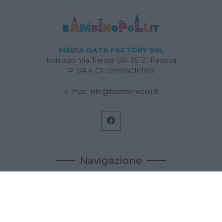
MEDIA DATA FACTORY SRL
Indirizzo: Via Trieste 1/A- 35121 Padova
P.IVA e CF: 09595010969
E-mail:
info@bambinopoli.it
Navigazione
Concepire
Donna
Età Prescolare