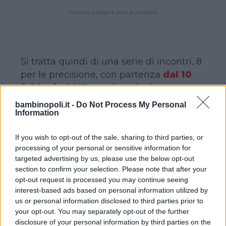
Continua a leggere dopo la pubblicità
Si tratta quindi di una serie di incontri, 8
per le precisione, con partenza
dal 10
febbraio 201
7, condotti da due
Professional Counselor. La finalità è
bambinopoli.it -
Do Not Process My Personal
Information
quella di
ASCOLTO delle esigenze,
bisogni e timori delle mamme
. Le
If you wish to opt-out of the sale, sharing to third parties, or
mamma infatti hanno ascoltato esperti
processing of your personal or sensitive information for
e specialisti…. Ma chi ascolta loro in
targeted advertising by us, please use the below opt-out
questo momento di cambiamento?
section to confirm your selection. Please note that after your
Gli incontri, pensati non come mero
opt-out request is processed you may continue seeing
interest-based ads based on personal information utilized by
momento formativo, ma esperienziali, di
us or personal information disclosed to third parties prior to
“messa in gioco” diretta e partecipe da
your opt-out. You may separately opt-out of the further
parte delle utenti, sono realizzati in
disclosure of your personal information by third parties on the