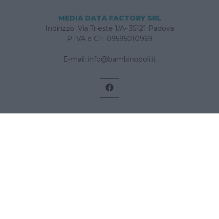
MEDIA DATA FACTORY SRL
Indirizzo: Via Trieste 1/A- 35121 Padova
P.IVA e CF: 09595010969
E-mail:
info@bambinopoli.it
Navigazione
Concepire
Donna
Età Prescolare
Età Scolare
Feste
Gravidanza