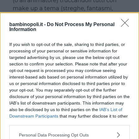
(o all’animatore) truccandoli tutti con
make up a tema (streghe, fantasmi,
vampiri, pipistrelli, occhi neri…).
Eventualmente, potreste anche pensare
bambinopoli.it -
Do Not Process My Personal
Information
di omaggiare tutti i bimbi presenti con
una parrucca o un cappello ad hoc che
If you wish to opt-out of the sale, sharing to third parties, or
potranno portare a casa al termine della
processing of your personal or sensitive information for
festa.
targeted advertising by us, please use the below opt-out
section to confirm your selection. Please note that after your
opt-out request is processed you may continue seeing
DALLE 16.00 ALLE 17.30:
interest-based ads based on personal information utilized by
DOLCETTO O
us or personal information disclosed to third parties prior to
your opt-out. You may separately opt-out of the further
SCHERZETTO?
disclosure of your personal information by third parties on the
IAB’s list of downstream participants. This information may
also be disclosed by us to third parties on the
IAB’s List of
Terminata l’attività di
truccabimbi
Downstream Participants
that may further disclose it to other
proponete ai piccoli l’attività più classica
third parties.
della festa di Halloween: il
trick or treat
.
Please note that this website/app uses one or more Google
Personal Data Processing Opt Outs