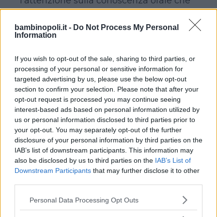
l’attenzione sulla conoscenza orale che
rappresenta, appunto, il modo più
naturale per accostarsi a una
bambinopoli.it -
Do Not Process My Personal
Information
lingua/linguaggio (a questo proposito,
non è un caso che
Helen Doron
si sia
If you wish to opt-out of the sale, sharing to third parties, or
stata influenzata dal
dottor Suzuki
,
processing of your personal or sensitive information for
insegnante di violino, che utilizzava un
targeted advertising by us, please use the below opt-out
approccio analogo per insegnare la
section to confirm your selection. Please note that after your
opt-out request is processed you may continue seeing
musica ai bambini).
interest-based ads based on personal information utilized by
us or personal information disclosed to third parties prior to
your opt-out. You may separately opt-out of the further
disclosure of your personal information by third parties on the
IAB’s list of downstream participants. This information may
also be disclosed by us to third parties on the
IAB’s List of
Downstream Participants
that may further disclose it to other
third parties.
Visto il grande successo ottenuto,
quindi, i
Learning Center
nel mondo si
Please note that this website/app uses one or more Google
Personal Data Processing Opt Outs
services and may gather and store information including but
sono moltiplicati e anche in Italia
HELEN