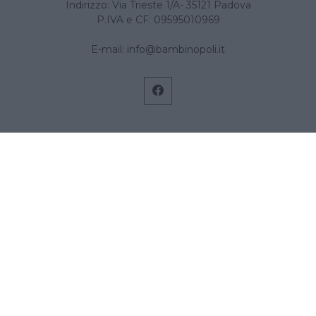
Indirizzo: Via Trieste 1/A- 35121 Padova
P.IVA e CF: 09595010969
E-mail:
info@bambinopoli.it
Navigazione
Concepire
Donna
Età Prescolare
Età Scolare
Feste
Gravidanza
Neonato
Accedi