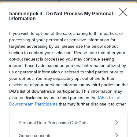
bambinopoli.it -
Do Not Process My Personal
Fai delle belle dormite riposanti.
Information
Pisolino compreso
If you wish to opt-out of the sale, sharing to third parties, or
processing of your personal or sensitive information for
Se il tempo è bello, non stare chiuso
targeted advertising by us, please use the below opt-out
in casa, ma esci e gioca all’aperto
section to confirm your selection. Please note that after your
opt-out request is processed you may continue seeing
interest-based ads based on personal information utilized by
Passa tutto il tempo possibile con i
us or personal information disclosed to third parties prior to
tuoi genitori: se la mamma cucina
your opt-out. You may separately opt-out of the further
qualcosa, aiutala leggendole la ricetta e
disclosure of your personal information by third parties on the
allungandole qualche ingrediente; se il
IAB’s list of downstream participants. This information may
also be disclosed by us to third parties on the
IAB’s List of
papà ha tempo, fai delle belle
Downstream Participants
that may further disclose it to other
passeggiate all’aperto con lui, a piedi o
third parties.
in bicicletta
Please note that this website/app uses one or more Google
Personal Data Processing Opt Outs
services and may gather and store information including but
Se hai dei nonni vicino a te, fatti
not limited to your visit or usage behaviour. You may click to
Google consents