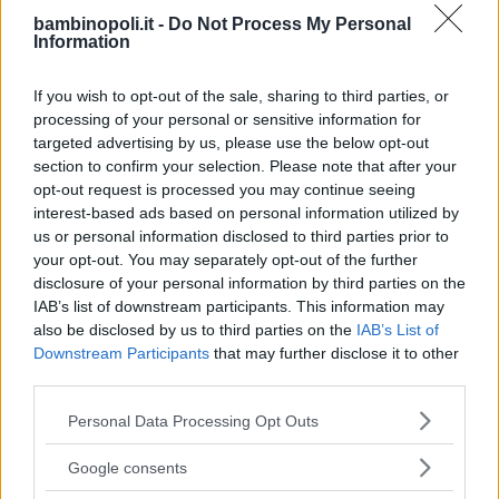
trova nulla da fare e nessuno con cui
bambinopoli.it -
Do Not Process My Personal
giocare. Decisamente annoiato e spinto
Information
dalla curiosità,
Bruno
ignora le continue
indicazioni della madre, che gli
If you wish to opt-out of the sale, sharing to third parties, or
proibisce di esplorare il giardino
processing of your personal or sensitive information for
targeted advertising by us, please use the below opt-out
posteriore, e si dirige verso la ‘fattoria’
section to confirm your selection. Please note that after your
che ha visto nelle vicinanze. Qui,
opt-out request is processed you may continue seeing
incontra
Shmuel
, un ragazzo della sua
interest-based ads based on personal information utilized by
età che vive un’esistenza parallela e
us or personal information disclosed to third parties prior to
your opt-out. You may separately opt-out of the further
differente dall’altra parte del filo spinato.
disclosure of your personal information by third parties on the
L’incontro di
Bruno
col ragazzo dal
IAB’s list of downstream participants. This information may
pigiama a strisce lo porta dall’innocenza
also be disclosed by us to third parties on the
IAB’s List of
a una consapevolezza maggiore del
Downstream Participants
that may further disclose it to other
mondo degli adulti che li circonda,
third parties.
mentre gli incontri con
Shmuel
si
Please note that this website/app uses one or more Google
Personal Data Processing Opt Outs
trasformano in un’amicizia dalle
services and may gather and store information including but
not limited to your visit or usage behaviour. You may click to
conseguenze terribili.
Google consents
grant or deny consent to Google and its third-party tags to
Tratto dall’omonimo romanzo di
John