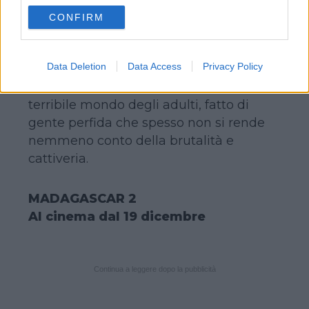
use your data for below specified purposes in below Google
Boyne
, il film è stato girato in nove
CONFIRM
consent section.
settimane nell’estate del 2007 e
racconta la storia di un’amicizia, in
Data Deletion
Data Access
Privacy Policy
primo luogo, ma anche la storia di
un’iniziazione, quella di
Bruno
al
terribile mondo degli adulti, fatto di
gente perfida che spesso non si rende
nemmeno conto della brutalità e
cattiveria.
MADAGASCAR 2
Al cinema dal 19 dicembre
Continua a leggere dopo la pubblicità