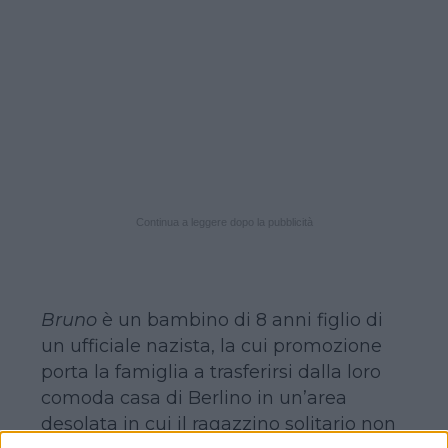
Continua a leggere dopo la pubblicità
Bruno
è un bambino di 8 anni figlio di
un ufficiale nazista, la cui promozione
porta la famiglia a trasferirsi dalla loro
comoda casa di Berlino in un’area
desolata in cui il ragazzino solitario non