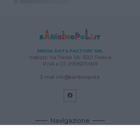
MEDIA DATA FACTORY SRL
Indirizzo: Via Trieste 1/A- 35121 Padova
P.IVA e CF: 09595010969
E-mail:
info@bambinopoli.it
Navigazione
Concepire