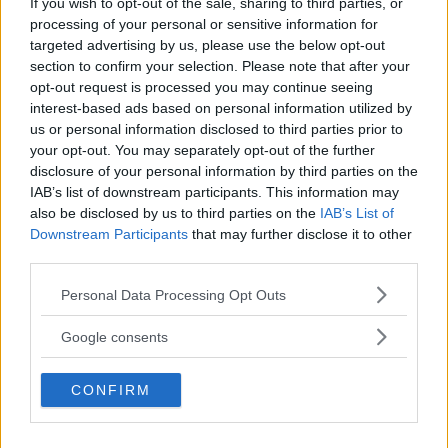
If you wish to opt-out of the sale, sharing to third parties, or
Continua a leggere dopo la pubblicità
processing of your personal or sensitive information for
targeted advertising by us, please use the below opt-out
section to confirm your selection. Please note that after your
opt-out request is processed you may continue seeing
interest-based ads based on personal information utilized by
Necessaire per gli invitati:
us or personal information disclosed to third parties prior to
your opt-out. You may separately opt-out of the further
disclosure of your personal information by third parties on the
Un cappello da cuoco
IAB’s list of downstream participants. This information may
also be disclosed by us to third parties on the
IAB’s List of
Un grosso grembiule colorato
Downstream Participants
that may further disclose it to other
Per la preparazione dei
third parties.
ghiaccioli:
Please note that this website/app uses one or more Google
Personal Data Processing Opt Outs
Appositi contenitori in plastica
services and may gather and store information including but
not limited to your visit or usage behaviour. You may click to
(almeno due per ogni bambino
Google consents
grant or deny consent to Google and its third-party tags to
presente)
use your data for below specified purposes in below Google
CONFIRM
consent section.
Bastoncini in legno