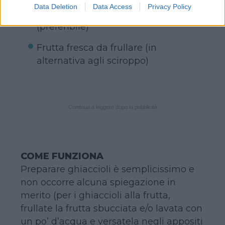
Sciroppi di vari gusti (menta,
Data Deletion
Data Access
Privacy Policy
amarena, orzata…) o succhi di frutta
(preferibile)
Frutta fresca da frullare (in
alternativa agli sciroppo)
Continua a leggere dopo la pubblicità
COME FUNZIONA
Preparare ghiaccioli è semplicissimo e
non occorre alcuna spiegazione in
merito (per i ghiaccioli alla frutta,
frullate la frutta sbucciata e/o lavata con
un po’ d’acqua e versatela negli appositi