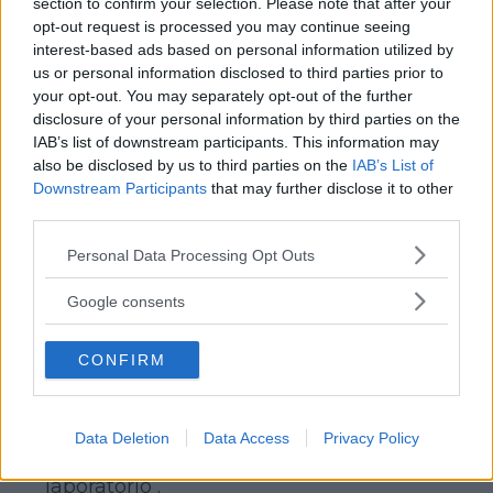
section to confirm your selection. Please note that after your
tour si articolerà in un pomeriggio di
opt-out request is processed you may continue seeing
attività hands-on e di esperimenti su
interest-based ads based on personal information utilized by
temi specifici per bambine e bambini, e
us or personal information disclosed to third parties prior to
in una serata di osservazione del cielo.
your opt-out. You may separately opt-out of the further
disclosure of your personal information by third parties on the
IAB’s list of downstream participants. This information may
also be disclosed by us to third parties on the
IAB’s List of
Continua a leggere dopo la pubblicità
Downstream Participants
that may further disclose it to other
third parties.
Please note that this website/app uses one or more Google
Personal Data Processing Opt Outs
services and may gather and store information including but
Il tour partirà dalla Sicilia i primi di luglio
not limited to your visit or usage behaviour. You may click to
Google consents
e con un telescopio sopra un pulmino
grant or deny consent to Google and its third-party tags to
cercherà di portare ispirazione a tutti i
use your data for below specified purposes in below Google
CONFIRM
consent section.
bambini e le bambine che
parteciperanno alle attività proposte che
passeranno dal’osservazione delle stelle,
Data Deletion
Data Access
Privacy Policy
ad esperimenti scientifici e attività di
laboratorio .