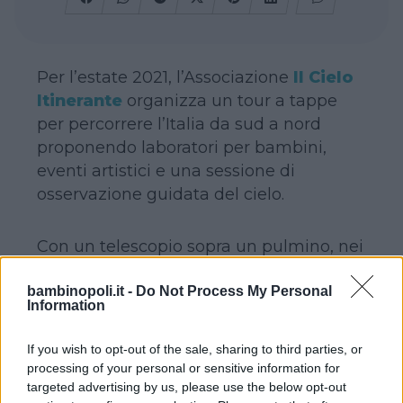
Per l’estate 2021, l’Associazione
Il Cielo
Itinerante
organizza un tour a tappe
per percorrere l’Italia da sud a nord
proponendo laboratori per bambini,
eventi artistici e una sessione di
osservazione guidata del cielo.
Con un telescopio sopra un pulmino, nei
mesi di luglio e di agosto Il Cielo
bambinopoli.it -
Do Not Process My Personal
Itinerante si fermerà in varie località
Information
caratterizzate da fragilità sociale per
avvicinare i più giovani alla scienza
If you wish to opt-out of the sale, sharing to third parties, or
attraverso il grande potenziale di
processing of your personal or sensitive information for
ispirazione dello spazio. Ogni tappa del
targeted advertising by us, please use the below opt-out