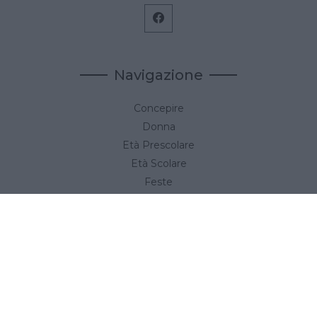
Navigazione
Concepire
Donna
Età Prescolare
Età Scolare
Feste
Gravidanza
Neonato
Accedi
Link utili