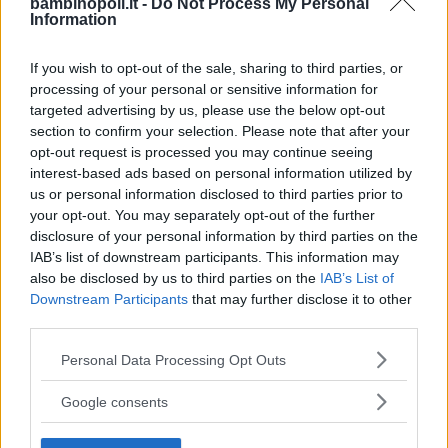
bambinopoli.it -
Do Not Process My Personal
UN SITO SICURO
Information
If you wish to opt-out of the sale, sharing to third parties, or
Il Gomitolo
è un sito sicuro dove i
processing of your personal or sensitive information for
bambini possono navigare senza
targeted advertising by us, please use the below opt-out
problemi dal momento che la
section to confirm your selection. Please note that after your
opt-out request is processed you may continue seeing
pubblicazione di qualsiasi contenuto
interest-based ads based on personal information utilized by
viene ogni volta verificata prima della
us or personal information disclosed to third parties prior to
pubblicazione e tutti i servizi offerti sono
your opt-out. You may separately opt-out of the further
pre-moderati. Tra questi:
disclosure of your personal information by third parties on the
IAB’s list of downstream participants. This information may
Forum, bacheca, sondaggi proposti
also be disclosed by us to third parties on the
IAB’s List of
dagli utenti, profili, amicizie, regali
Downstream Participants
that may further disclose it to other
virtuali, una sezione da colorare e una
third parties.
con tanti animali da scoprire, contenuti
Please note that this website/app uses one or more Google
Personal Data Processing Opt Outs
multimediali…
services and may gather and store information including but
Ci sono, poi, uno spazio favole e racconti
not limited to your visit or usage behaviour. You may click to
Google consents
e uno fatto con interviste e news,
grant or deny consent to Google and its third-party tags to
use your data for below specified purposes in below Google
entrambi aperti al contributo dei piccoli