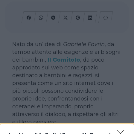
Nato da un’idea di
Gabriele Favrin
, da
tempo attento alle esigenze e ai bisogni
dei bambini,
Il Gomitolo
, da poco
approdato sul web come spazio
destinato a bambini e ragazzi, si
presenta come un sito internet dove i
più piccoli possono condividere le
proprie idee, confrontandosi con i
coetanei e imparando, proprio
attraverso il dialogo, a rispettare gli altri
e il loro pensiero.