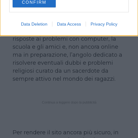
CONFIRM
consent section.
utenti che, in questo modo, non saranno
solo lettori passivi ma creatori stessi di
notizie.
Data Deletion
Data Access
Privacy Policy
Interessanti, infine, le rubriche di
risposte ai problemi con computer, la
scuola e gli amici e, non ancora online
ma in preparazione, l’angolo dedicato a
risolvere eventuali dubbi e problemi
religiosi curato da un sacerdote da
sempre attivo nel mondo dei ragazzi.
Continua a leggere dopo la pubblicità
Per rendere il sito ancora più sicuro, in