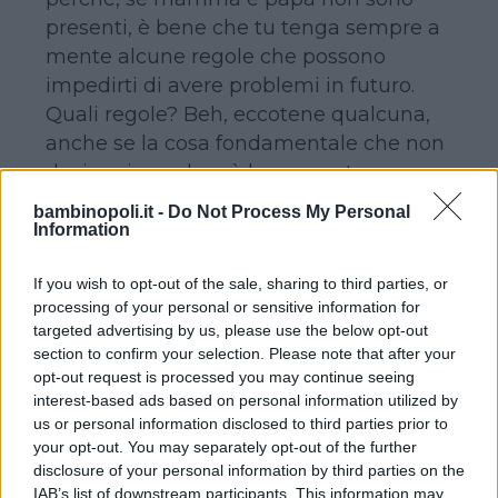
presenti, è bene che tu tenga sempre a
mente alcune regole che possono
impedirti di avere problemi in futuro.
Quali regole? Beh, eccotene qualcuna,
anche se la cosa fondamentale che non
devi mai scordare è la seguente:
una
chat è aperta a tutti e chiunque può
bambinopoli.it -
Do Not Process My Personal
frequentarla. Stai molto attento,
Information
quindi, alle persone che non conosci
If you wish to opt-out of the sale, sharing to third parties, or
con le quali ti intrattieni
.
processing of your personal or sensitive information for
targeted advertising by us, please use the below opt-out
section to confirm your selection. Please note that after your
Continua a leggere dopo la pubblicità
opt-out request is processed you may continue seeing
interest-based ads based on personal information utilized by
us or personal information disclosed to third parties prior to
your opt-out. You may separately opt-out of the further
disclosure of your personal information by third parties on the
NON SCRIVERE MAI IL TUO
IAB’s list of downstream participants. This information may