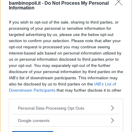
naturalmente, con pacchetti da
bambinopoli.it -
Do Not Process My Personal
Information
concordare con la famiglia che variano
in base all’età del bambino, al numero
If you wish to opt-out of the sale, sharing to third parties, or
dei partecipanti, al tipo di servizi
processing of your personal or sensitive information for
richiesti.
targeted advertising by us, please use the below opt-out
section to confirm your selection. Please note that after your
opt-out request is processed you may continue seeing
ALCUNE IDEE
interest-based ads based on personal information utilized by
Senza voler essere esaustivi e
us or personal information disclosed to third parties prior to
your opt-out. You may separately opt-out of the further
rimandandovi allo
Speciale Festa in
disclosure of your personal information by third parties on the
Cascina
per tutti gli indirizzi, ecco una
IAB’s list of downstream participants. This information may
panoramica generale su quelle che sono
also be disclosed by us to third parties on the
IAB’s List of
le offerte per ciò che concerne i
Downstream Participants
that may further disclose it to other
third parties.
laboratori. Adatti a bambini a partire dai
3/4 anni (molto meno per quelli più
Please note that this website/app uses one or more Google
Personal Data Processing Opt Outs
piccini a quali si potrebbe proporre,
services and may gather and store information including but
not limited to your visit or usage behaviour. You may click to
invece, un semplice giro in cascina con
Google consents
grant or deny consent to Google and its third-party tags to
visita alle stalle, ai pollai, ai recinti dei
use your data for below specified purposes in below Google