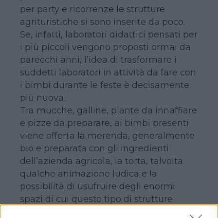
per party e ricorrenze le strutture
agrituristiche si sono inserite da poco.
Se, infatti, laboratori didattici pensati per
i più piccoli vengono proposti ormai da
parecchi anni, l’idea di trasformare i
suddetti laboratori in attività da fare con
i bimbi durante le feste è decisamente
più nuova.
Tra mucche, galline, piante da innaffiare
e pizze da preparare, ai bimbi presenti
viene offerta la merenda, generalmente
bio e preparata con gli ingredienti
dell’azienda agricola, la torta, talvolta
qualche animazione ludica e la
possibilità di usufruire degli enormi
spazi di cui questo tipo di strutture
normalmente dispone. Il tutto,