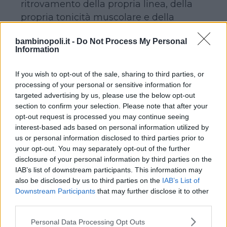
ritrovamento della propria linea, della
propria tonicità muscolare e della
propria salute. Senza spendere soldi e
bambinopoli.it -
Do Not Process My Personal
senza eccessiva fatica.
Information
COME INCREMENTO
If you wish to opt-out of the sale, sharing to third parties, or
processing of your personal or sensitive information for
ALL’ALLENAMENTO SVOLTO IN
targeted advertising by us, please use the below opt-out
PALESTRA O SIMILI
section to confirm your selection. Please note that after your
opt-out request is processed you may continue seeing
interest-based ads based on personal information utilized by
us or personal information disclosed to third parties prior to
Continua a leggere dopo la pubblicità
your opt-out. You may separately opt-out of the further
disclosure of your personal information by third parties on the
IAB’s list of downstream participants. This information may
also be disclosed by us to third parties on the
IAB’s List of
Per i prossimi mesi rinunciate
Downstream Participants
that may further disclose it to other
all’utilizzo dell’ascensore sia a casa
third parties.
che in ufficio. In questo modo vi
Please note that this website/app uses one or more Google
Personal Data Processing Opt Outs
ritroverete a dover fare le scale