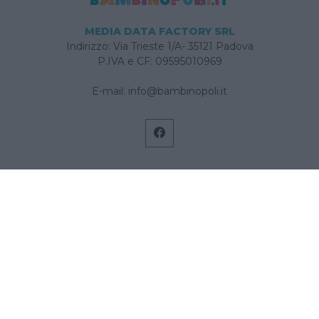
MEDIA DATA FACTORY SRL
Indirizzo: Via Trieste 1/A- 35121 Padova
P.IVA e CF: 09595010969
E-mail:
info@bambinopoli.it
Navigazione
Concepire
Donna
Età Prescolare
Età Scolare
Feste
Gravidanza